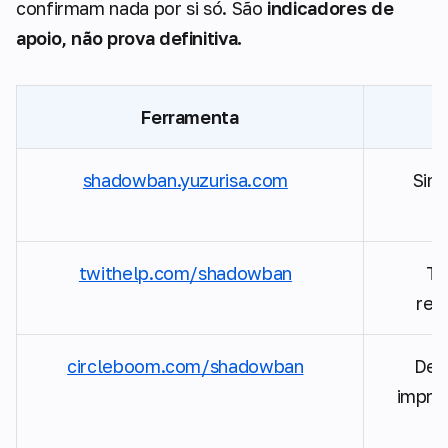
confirmam nada por si só. São
indicadores de
apoio, não prova definitiva.
Ferramenta
shadowban.yuzurisa.com
Sim
twithelp.com/shadowban
Te
resp
circleboom.com/shadowban
Det
impre