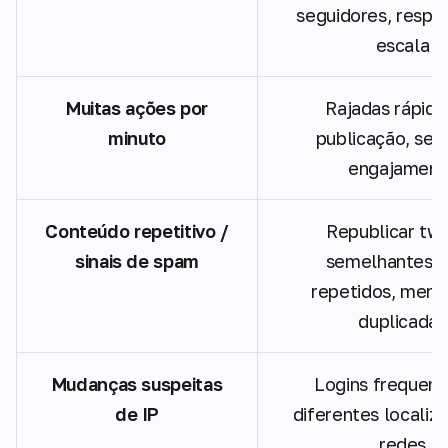
seguidores, respo
escala
Muitas ações por
Rajadas rápida
minuto
publicação, segu
engajament
Conteúdo repetitivo /
Republicar tw
sinais de spam
semelhantes, l
repetidos, men
duplicadas
Mudanças suspeitas
Logins frequent
de IP
diferentes localiz
redes