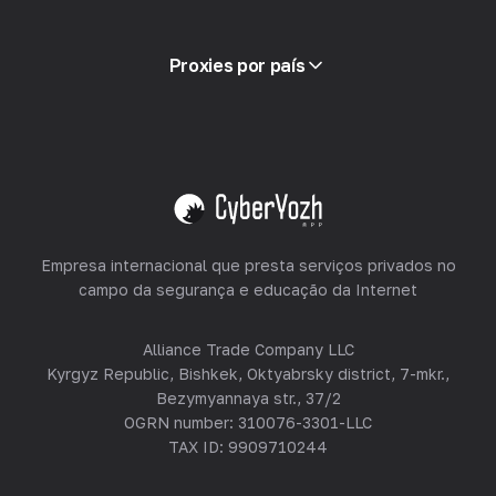
Glossário
Ver tudo
Programa de parceria
Proxies por país
Revendendo
Hospedagem de Equipamentos
Ver tudo
Empresa internacional que presta serviços privados no
campo da segurança e educação da Internet
Alliance Trade Company LLC
Kyrgyz Republic, Bishkek, Oktyabrsky district, 7-mkr.,
Bezymyannaya str., 37/2
OGRN number: 310076-3301-LLC
TAX ID: 9909710244