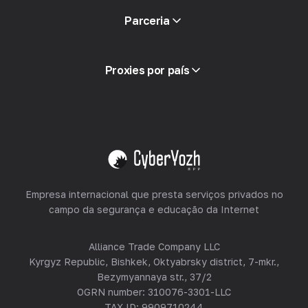
ACI Acesso
Parceria
Integração
Glossário
Ver tudo
Programa de parceria
Proxies por país
Revendendo
Hospedagem de Equipamentos
Ver tudo
Empresa internacional que presta serviços privados no
campo da segurança e educação da Internet
Alliance Trade Company LLC
Kyrgyz Republic, Bishkek, Oktyabrsky district, 7-mkr.,
Bezymyannaya str., 37/2
OGRN number: 310076-3301-LLC
TAX ID: 9909710244