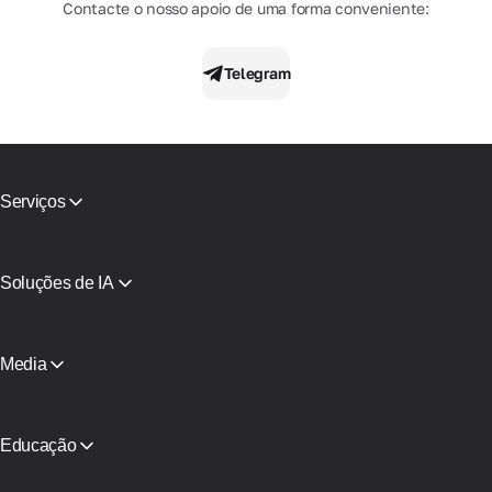
Contacte o nosso apoio de uma forma conveniente:
Telegram
Serviços
Proxies móveis
Proxies residenciais
Ativação de SMS
Soluções de IA
Cartões Virtuais
Proxy para agentes de pesquisa com IA
Verificação de Reputação
Infraestrutura de proxy do Claude
Catálogo de Proxies
Proxy para Agente de IA
Media
Proxies gratuitos
Ver tudo
Blogue e artigos
Parceiros
Comunicados de Imprensa
Educação
Livro grátis