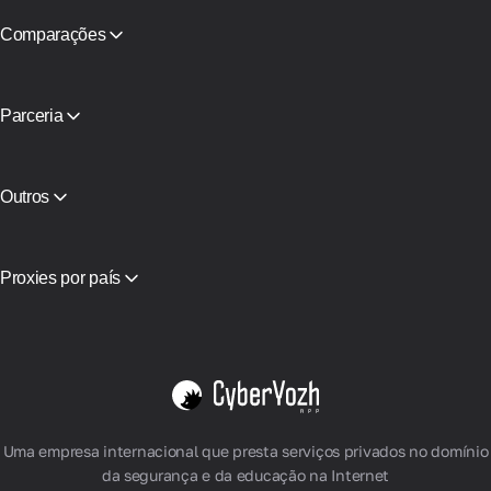
Comparações
CyberYozh App vs SOAX
CyberYozh App vs Proxy Seller
CyberYozh App vs NetNut
Parceria
CyberYozh App vs NodeMaven
Programa de Parceiros
View all
Revenda
Hospedagem de Equipamentos
Outros
Acesso à API
Integração
Glossário
Proxies por país
Vietnã
EUA
Alemanha
Reino Unido
Polónia
Ver tudo
Uma empresa internacional que presta serviços privados no domínio
da segurança e da educação na Internet