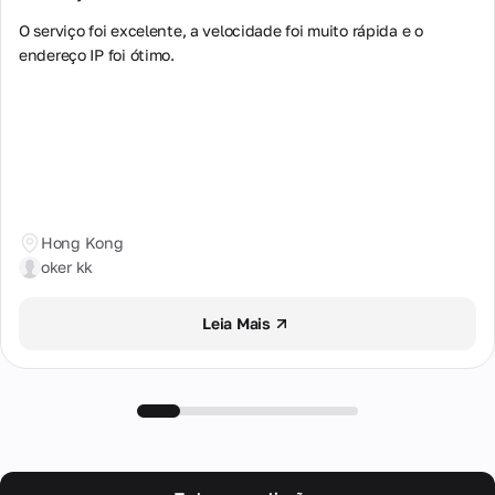
endereço
do
O serviço foi excelente, a velocidade foi muito rápida e o 
escritório,
endereço IP foi ótimo.
telefones
e email.
Parceria
Parceria
mutuamente
benéfica para
parceiros,
Hong Kong
revendedores
e
oker kk
proprietários
de
equipamentos
Leia Mais
de proxy.
Programa
de
Parceiros
Revenda