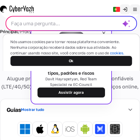
Limpar chat
Principal
/
Proxy
/
Proxy móvel
/
Sale
/
4G/LTE
English
Proxies
Nós usamos cookies para tornar nossa plataforma conveniente.
Русский
Nenhuma corporação receberá dados sobre sua atividade. Ao
Móvel privado (dedicado) 4G/LTE
continuar usando nosso site, você concorda com o uso de
cookies.
Українська
proxy - Sale
Webinar gratuito
Mobile
Ok
SMS
O lado obscuro dos proxies:
(4G/5G)
Español
tipos, padrões e riscos
Baseado
Alugue proxies móveis privados, rápidos e confiáveis
Davit Hayrapetyan, Red Team
Português
em
Specialist na EC-Council
dispositivos
Números
(LTE/4G/5G). Aproveite alta confiança de serviços online,
Cartas
móveis
繁體中文
residenciais
Assistir agora
IPs limpos e sem captchas!
Alguma dúvida?
reais
Esqueça os
Tiếng Việt
problemas de
Guias
ativação e
Cartões
Mostrar tudo
Residencial
Serviços
Bahasa Indonesia
bloqueios
Virtuais
provedores
Privado
Cartões
de internet
Dedicado
virtuais
reais,
Números
Dispositivo
bancários
Verificação
múltiplas geo
virtuais
Informação
pessoal
seguros