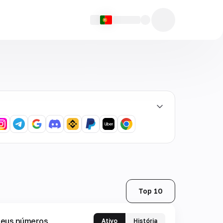
Top 10
eus números
Ativo
História