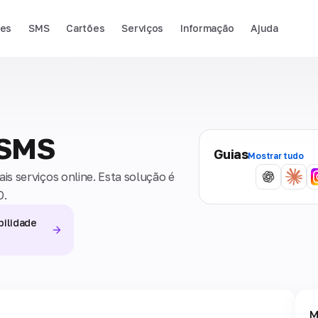
ies
SMS
Cartões
Serviços
Informação
Ajuda
 SMS
Guias
Mostrar tudo
s serviços online. Esta solução é
O.
bilidade
M