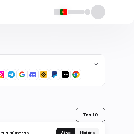
Top 10
eus números
Ativo
História