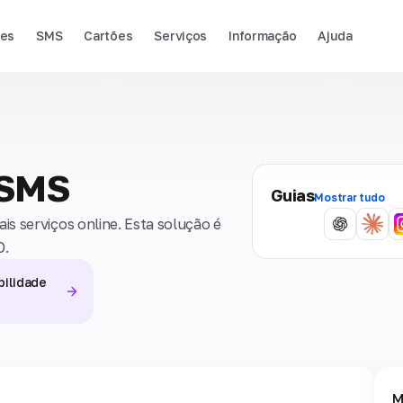
ies
SMS
Cartões
Serviços
Informação
Ajuda
 SMS
Guias
Mostrar tudo
s serviços online. Esta solução é
O.
bilidade
M