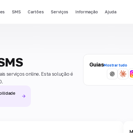
ies
SMS
Cartões
Serviços
Informação
Ajuda
 SMS
Guias
Mostrar tudo
s serviços online. Esta solução é
O.
bilidade
M