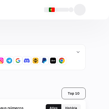
Top 10
eus números
Ativo
História