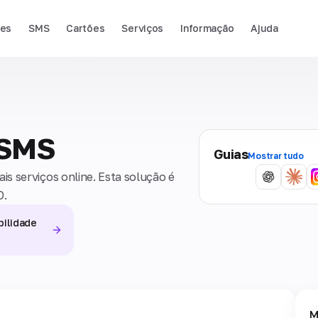
ies
SMS
Cartões
Serviços
Informação
Ajuda
 SMS
Guias
Mostrar tudo
s serviços online. Esta solução é
O.
bilidade
M