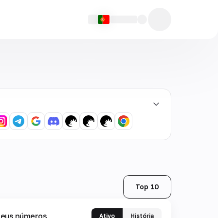
Top 10
eus números
Ativo
História