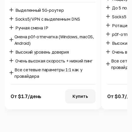
До 5 поль
Выделенный 5G-роутер
Socks5 /
Socks5/VPN с выделенным DNS
Ротация I
Ручная смена IP
p0f-отпе
Смена p0f-отпечатка (Windows, macOS,
Android)
Высокий 
Высокий уровень доверия
Очень выс
Очень высокая скорость + низкий пинг
Все сетев
провайде
Все сетевые параметры 1:1 как у
провайдера
От $1.7/день
От $0.7/д
Купить