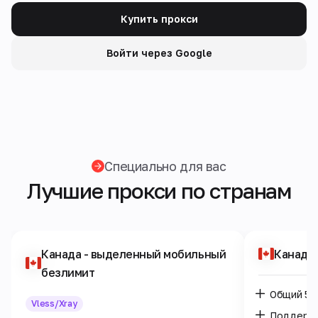
Купить прокси
Войти через Google
Специально для вас
Лучшие прокси по странам
Канада
- выделенный мобильный
Канада
безлимит
Общий 5G
Vless/Xray
Поддержк