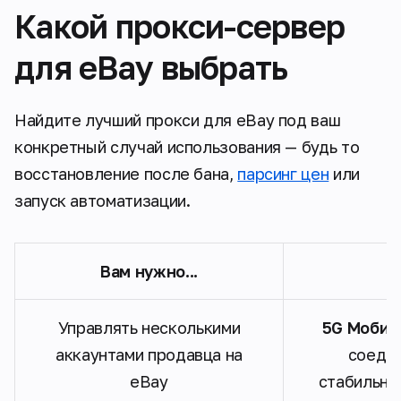
Какой прокси-сервер
для eBay выбрать
Найдите лучший прокси для eBay под ваш
конкретный случай использования — будь то
восстановление после бана,
парсинг цен
или
запуск автоматизации.
Вам нужно...
Управлять несколькими
5G Мобил
аккаунтами продавца на
соедин
eBay
стабильны