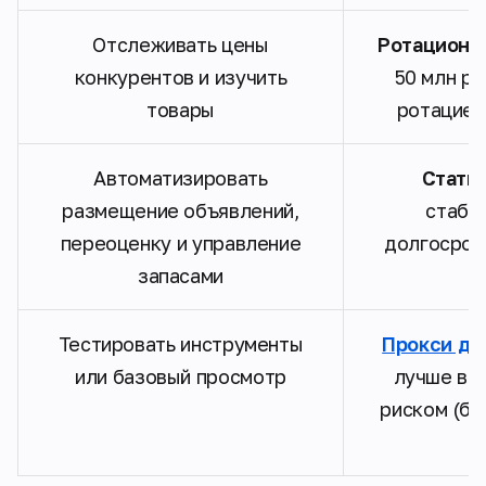
Отслеживать цены
Ротационн
конкурентов и изучить
50 млн ре
товары
ротацией
Автоматизировать
Стати
размещение объявлений,
стабил
переоценку и управление
долгосроч
запасами
Тестировать инструменты
Прокси да
или базовый просмотр
лучше все
риском (бо