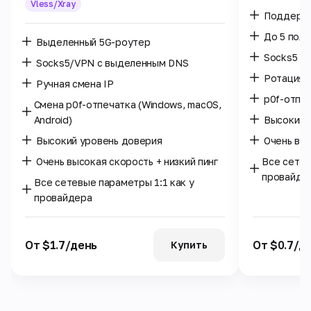
Vless/Xray
Поддержк
До 5 поль
Выделенный 5G-роутер
Socks5 /
Socks5/VPN с выделенным DNS
Ротация I
Ручная смена IP
p0f-отпе
Смена p0f-отпечатка (Windows, macOS,
Android)
Высокий 
Высокий уровень доверия
Очень выс
Очень высокая скорость + низкий пинг
Все сетев
провайде
Все сетевые параметры 1:1 как у
провайдера
От $1.7/день
От $0.7/д
Купить