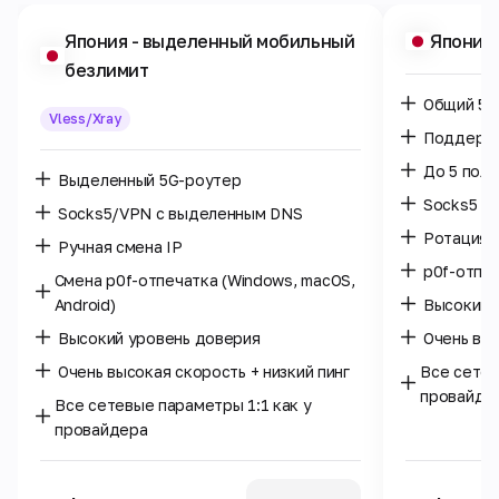
Япония
- выделенный мобильный
Япония
безлимит
Общий 5G
Vless/Xray
Поддержк
До 5 поль
Выделенный 5G-роутер
Socks5 /
Socks5/VPN с выделенным DNS
Ротация I
Ручная смена IP
p0f-отпе
Смена p0f-отпечатка (Windows, macOS,
Android)
Высокий 
Высокий уровень доверия
Очень выс
Очень высокая скорость + низкий пинг
Все сетев
провайде
Все сетевые параметры 1:1 как у
провайдера