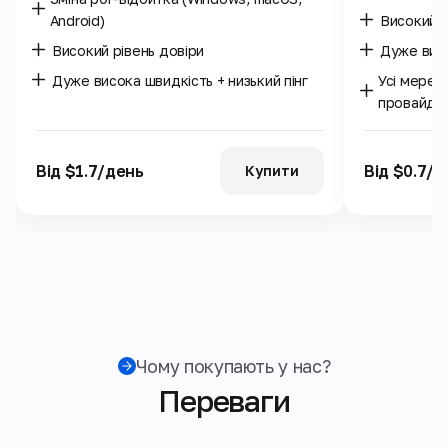
Android)
Високий р
Високий рівень довіри
Дуже висо
Дуже висока швидкість + низький пінг
Усі мереж
провайде
Від $1.7/день
Від $0.7/д
Купити
Чому покупають у нас?
Переваги