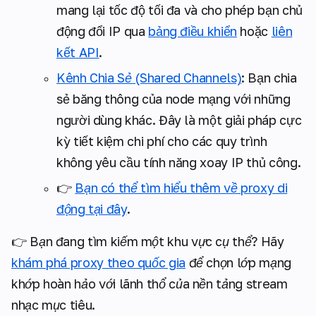
mang lại tốc độ tối đa và cho phép bạn chủ
động đổi IP qua
bảng điều khiển
hoặc
liên
kết API
.
Kênh Chia Sẻ (Shared Channels)
:
Bạn chia
sẻ băng thông của node mạng với những
người dùng khác. Đây là một giải pháp cực
kỳ tiết kiệm chi phí cho các quy trình
không yêu cầu tính năng xoay IP thủ công.
👉
Bạn có thể tìm hiểu thêm về proxy di
động tại đây
.
👉
Bạn đang tìm kiếm một khu vực cụ thể? Hãy
khám phá proxy theo quốc gia
để chọn lớp mạng
khớp hoàn hảo với lãnh thổ của nền tảng stream
nhạc mục tiêu.