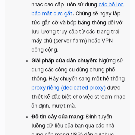
nhạc cao cấp luôn sử dụng
các bộ lọc
bảo mật cực gắt
. Chúng sẽ ngay lập
tức gắn cờ và bóp băng thông đối với
lưu lượng truy cập từ các trang trại
máy chủ (server farm) hoặc VPN
công cộng.
Giải pháp của dân chuyên:
Ngừng sử
dụng các công cụ dùng chung phổ
thông. Hãy chuyển sang một hệ thống
proxy riêng (dedicated proxy)
được
thiết kế đặc biệt cho việc stream nhạc
ổn định, mượt mà.
Độ tin cậy của mạng:
Định tuyến
luồng dữ liệu của bạn qua các nhà
cung cấp mạng (ISP) dân cư thực