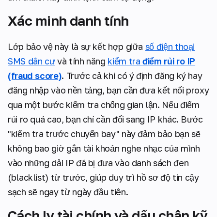
Xác minh danh tính
Lớp bảo vệ này là sự kết hợp giữa
số điện thoại
SMS dân cư
và tính năng
kiểm tra
điểm rủi ro IP
(fraud score)
. Trước cả khi có ý định đăng ký hay
đăng nhập vào nền tảng, bạn cần đưa kết nối proxy
qua một bước kiểm tra chống gian lận. Nếu điểm
rủi ro quá cao, bạn chỉ cần đổi sang IP khác. Bước
"kiểm tra trước chuyến bay" này đảm bảo bạn sẽ
không bao giờ gắn tài khoản nghe nhạc của mình
vào những dải IP đã bị đưa vào danh sách đen
(blacklist) từ trước, giúp duy trì hồ sơ độ tin cậy
sạch sẽ ngay từ ngày đầu tiên.
Cách ly tài chính và dấu chân kỹ