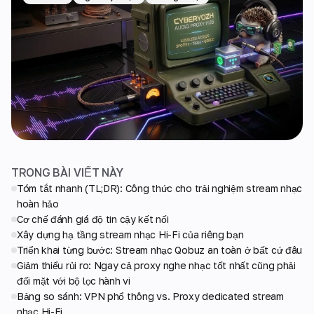
TRONG BÀI VIẾT NÀY
Tóm tắt nhanh (TL;DR): Công thức cho trải nghiệm stream nhạc
hoàn hảo
Cơ chế đánh giá độ tin cậy kết nối
Xây dựng hạ tầng stream nhạc Hi-Fi của riêng bạn
Triển khai từng bước: Stream nhạc Qobuz an toàn ở bất cứ đâu
Giảm thiểu rủi ro: Ngay cả proxy nghe nhạc tốt nhất cũng phải
đối mặt với bộ lọc hành vi
Bảng so sánh: VPN phổ thông vs. Proxy dedicated stream
nhạc Hi-Fi