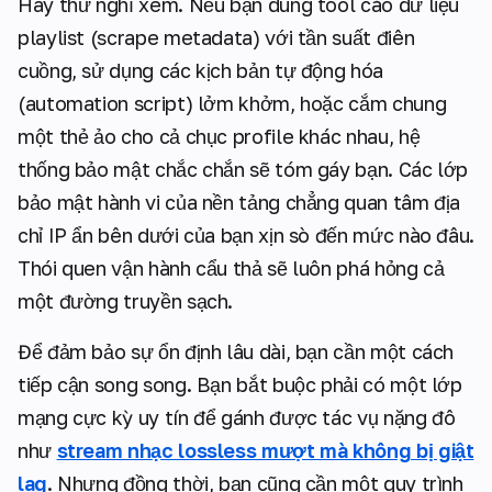
Hãy thử nghĩ xem. Nếu bạn dùng tool cào dữ liệu
playlist (scrape metadata) với tần suất điên
cuồng, sử dụng các kịch bản tự động hóa
(automation script) lởm khởm, hoặc cắm chung
một thẻ ảo cho cả chục profile khác nhau, hệ
thống bảo mật chắc chắn sẽ tóm gáy bạn. Các lớp
bảo mật hành vi của nền tảng chẳng quan tâm địa
chỉ IP ẩn bên dưới của bạn xịn sò đến mức nào đâu.
Thói quen vận hành cẩu thả sẽ luôn phá hỏng cả
một đường truyền sạch.
Để đảm bảo sự ổn định lâu dài, bạn cần một cách
tiếp cận song song. Bạn bắt buộc phải có một lớp
mạng cực kỳ uy tín để gánh được tác vụ nặng đô
như
stream nhạc lossless mượt mà không bị giật
lag
. Nhưng đồng thời, bạn cũng cần một quy trình