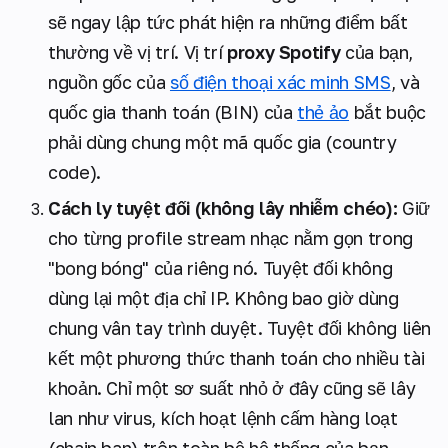
sẽ ngay lập tức phát hiện ra những điểm bất
thường về vị trí. Vị trí
proxy Spotify
của bạn,
nguồn gốc của
số điện thoại xác minh SMS
, và
quốc gia thanh toán (BIN) của
thẻ ảo
bắt buộc
phải dùng chung một mã quốc gia (country
code).
Cách ly tuyệt đối (không lây nhiễm chéo):
Giữ
cho từng profile stream nhạc nằm gọn trong
"bong bóng" của riêng nó. Tuyệt đối không
dùng lại một địa chỉ IP. Không bao giờ dùng
chung vân tay trình duyệt. Tuyệt đối không liên
kết một phương thức thanh toán cho nhiều tài
khoản. Chỉ một sơ suất nhỏ ở đây cũng sẽ lây
lan như virus, kích hoạt lệnh cấm hàng loạt
(chain ban) trên toàn bộ hệ thống của bạn.