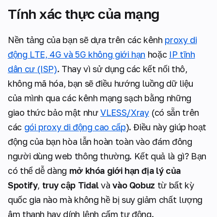
Tính xác thực của mạng
Nền tảng của bạn sẽ dựa trên các kênh
proxy di
động LTE, 4G và 5G không giới hạn
hoặc
IP tĩnh
dân cư (ISP)
. Thay vì sử dụng các kết nối thô,
không mã hóa, bạn sẽ điều hướng luồng dữ liệu
của mình qua các kênh mạng sạch bằng những
giao thức bảo mật như
VLESS/Xray
(có sẵn trên
các
gói proxy di động cao cấp
). Điều này giúp hoạt
động của bạn hòa lẫn hoàn toàn vào đám đông
người dùng web thông thường. Kết quả là gì? Bạn
có thể dễ dàng
mở khóa giới hạn địa lý của
Spotify
,
truy cập Tidal
và
vào Qobuz
từ bất kỳ
quốc gia nào mà không hề bị suy giảm chất lượng
âm thanh hay dính lệnh cấm tự động.