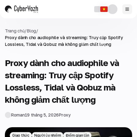
Trang chủ
/
Blog
/
Proxy dành cho audiophile và streaming: Truy cập Spotify
Lossless, Tidal và Qobuz mà không giảm chất lượng
Proxy dành cho audiophile và
streaming: Truy cập Spotify
Lossless, Tidal và Qobuz mà
không giảm chất lượng
Roman
19 tháng 5, 2026
Proxy
Giao thức
Người ủy nhiệm
Điểm gian lận