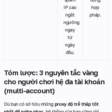
IP cao
hợp
ngất
pháp.
ngưởng
ngay
từ
ngày
đầu.
Tóm lược: 3 nguyên tắc vàng
cho người chơi hệ đa tài khoản
(multi-account)
Dù bạn có sở hữu những
proxy độ trễ thấp tốt
nhất để nghe nhạc
, hệ thống của bạn cũng chỉ