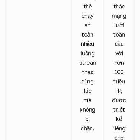
thể
thác
chạy
mạng
an
lưới
toàn
toàn
nhiều
cầu
luồng
với
stream
hơn
nhạc
100
cùng
triệu
lúc
IP,
mà
được
không
thiết
bị
kế
chặn.
riêng
cho