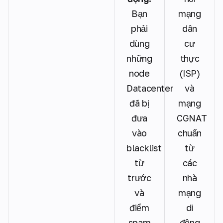
Bạn
mạng
phải
dân
dùng
cư
những
thực
node
(ISP)
Datacenter
và
đã bị
mạng
đưa
CGNAT
vào
chuẩn
blacklist
từ
từ
các
trước
nhà
và
mạng
điểm
di
spam
động