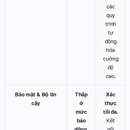
các
quy
trình
tự
động
hóa
cường
độ
cao.
Bảo mật & Độ tin
Thấp
Xác
cậy
ở
thực
mức
tối đa.
báo
Kết
động.
nối