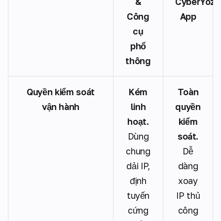
&
CyberYozh
Công
App
cụ
phổ
thông
Quyền kiểm soát
Kém
Toàn
vận hành
linh
quyền
hoạt.
kiểm
Dùng
soát.
chung
Dễ
dải IP,
dàng
định
xoay
tuyến
IP thủ
cứng
công