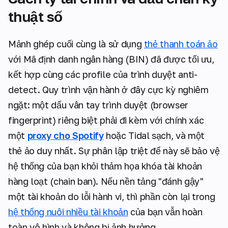
thuật số
Mảnh ghép cuối cùng là sử dụng
thẻ thanh toán ảo
với Mã định danh ngân hàng (BIN) đã được tối ưu,
kết hợp cùng các profile của trình duyệt anti-
detect. Quy trình vận hành ở đây cực kỳ nghiêm
ngặt: một dấu vân tay trình duyệt (browser
fingerprint) riêng biệt phải đi kèm với chính xác
một
proxy cho Spotify
hoặc Tidal sạch, và một
thẻ ảo duy nhất. Sự phân lập triệt để này sẽ bảo vệ
hệ thống của bạn khỏi thảm họa khóa tài khoản
hàng loạt (chain ban). Nếu nền tảng "đánh gậy"
một tài khoản do lỗi hành vi, thì phần còn lại trong
hệ thống nuôi nhiều tài khoản
của bạn vẫn hoàn
toàn vô hình và không bị ảnh hưởng.