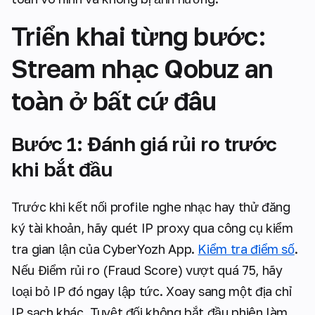
Triển khai từng bước:
Stream nhạc Qobuz an
toàn ở bất cứ đâu
Bước 1: Đánh giá rủi ro trước
khi bắt đầu
Trước khi kết nối profile nghe nhạc hay thử đăng
ký tài khoản, hãy quét IP proxy qua công cụ kiểm
tra gian lận của CyberYozh App.
Kiểm tra điểm số
.
Nếu Điểm rủi ro (Fraud Score) vượt quá 75, hãy
loại bỏ IP đó ngay lập tức. Xoay sang một địa chỉ
IP sạch khác. Tuyệt đối không bắt đầu phiên làm