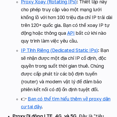
Proxy Xoay (Rotating IPs)
:
Thiết lập này
cho phép truy cập vào một mạng lưới
khổng lồ với hơn 100 triệu địa chỉ IP trải dài
trên 120+ quốc gia. Bạn có thể xoay IP tự
động hoặc thông qua
API
bất cứ khi nào
quy trình làm việc yêu cầu.
IP Tĩnh Riêng (Dedicated Static IPs)
:
Bạn
sẽ nhận được một địa chỉ IP cố định, độc
quyền trong suốt thời gian thuê. Chúng
được cấp phát từ các bộ định tuyến
(router) và modem vật lý để đảm bảo
phiên kết nối có độ ổn định tuyệt đối.
👉
Bạn có thể tìm hiểu thêm về proxy dân
cư tại đây
.
Proxy Di động LTE, 4G, và 5G.
Đây là "tiêu