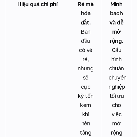
Hiệu quả chi phí
Rẻ mà
Minh
hóa
bạch
đắt.
và dễ
Ban
mở
đầu
rộng.
có vẻ
Cấu
rẻ,
hình
nhưng
chuẩn
sẽ
chuyên
cực
nghiệp
kỳ tốn
tối ưu
kém
cho
khi
việc
nền
mở
tảng
rộng