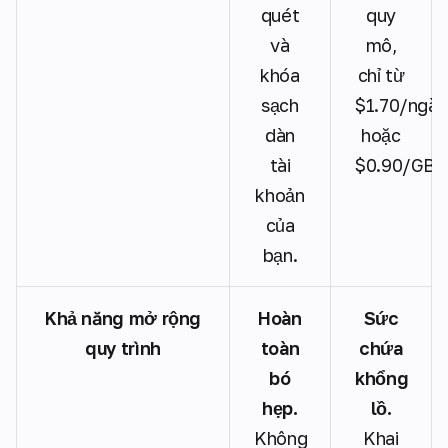
quét
quy
và
mô,
khóa
chỉ từ
sạch
$1.70/ngày
dàn
hoặc
tài
$0.90/GB.
khoản
của
bạn.
Khả năng mở rộng
Hoàn
Sức
quy trình
toàn
chứa
bó
khổng
hẹp.
lồ.
Không
Khai