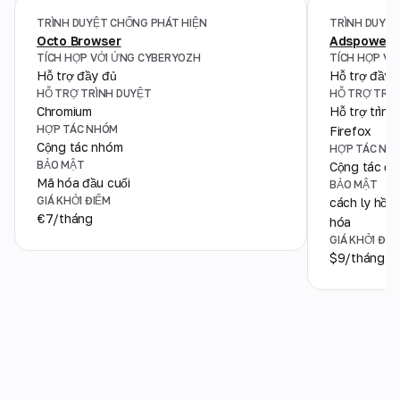
TRÌNH DUYỆT CHỐNG PHÁT HIỆN
TRÌNH DUYỆT
Octo Browser
Adspower
TÍCH HỢP VỚI ỨNG CYBERYOZH
TÍCH HỢP VỚ
Hỗ trợ đầy đủ
Hỗ trợ đầy 
HỖ TRỢ TRÌNH DUYỆT
HỖ TRỢ TRÌN
Chromium
Hỗ trợ trìn
HỢP TÁC NHÓM
Firefox
Cộng tác nhóm
HỢP TÁC NH
BẢO MẬT
Cộng tác đa
Mã hóa đầu cuối
BẢO MẬT
GIÁ KHỞI ĐIỂM
cách ly hồ s
€7/tháng
hóa
GIÁ KHỞI ĐIỂ
$9/tháng