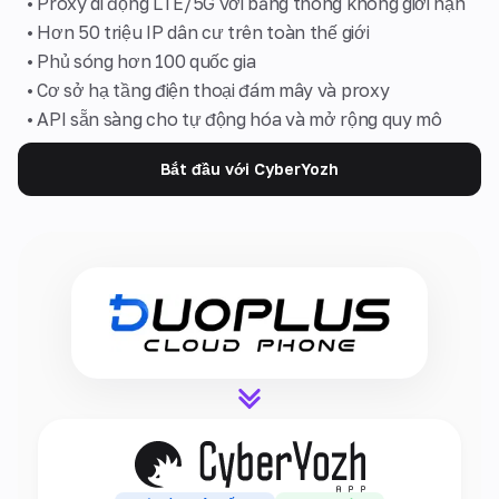
• Proxy di động LTE/5G với băng thông không giới hạn
• Hơn 50 triệu IP dân cư trên toàn thế giới
• Phủ sóng hơn 100 quốc gia
• Cơ sở hạ tầng điện thoại đám mây và proxy
• API sẵn sàng cho tự động hóa và mở rộng quy mô
Bắt đầu với CyberYozh