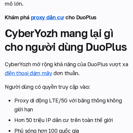
mô lớn.
Khám phá
proxy dân cư
cho DuoPlus
CyberYozh mang lại gì
cho người dùng DuoPlus
CyberYozh mở rộng khả năng của DuoPlus vượt xa
điện thoại đám mây
đơn thuần.
Người dùng có quyền truy cập vào:
Proxy di động LTE/5G với băng thông không
giới hạn
Hơn 50 triệu IP dân cư trên toàn thế giới
Phủ sóng hơn 100 quốc gia