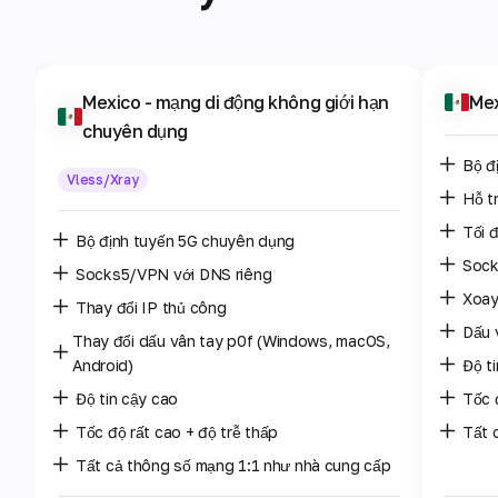
Mexico
- mạng di động không giới hạn
Me
chuyên dụng
Bộ đ
Vless/Xray
Hỗ t
Tối 
Bộ định tuyến 5G chuyên dụng
Sock
Socks5/VPN với DNS riêng
Xoay
Thay đổi IP thủ công
Dấu 
Thay đổi dấu vân tay p0f (Windows, macOS,
Android)
Độ t
Độ tin cậy cao
Tốc 
Tốc độ rất cao + độ trễ thấp
Tất 
Tất cả thông số mạng 1:1 như nhà cung cấp