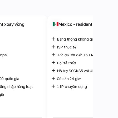
ent xoay vòng
Mexico
- residential riêng tư
Băng thông không giới hạn
ISP thực tế
Mbps
Tốc độ lên đến 150 Mbps
Độ trễ thấp
Hỗ trợ SOCKS5 với UDP
00 quốc gia
Có sẵn 24 giờ
đăng nhập hàng loạt
1 IP chuyên dụng
giờ