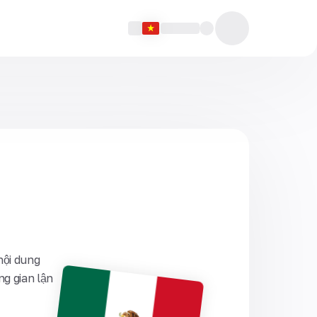
nội dung
g gian lận