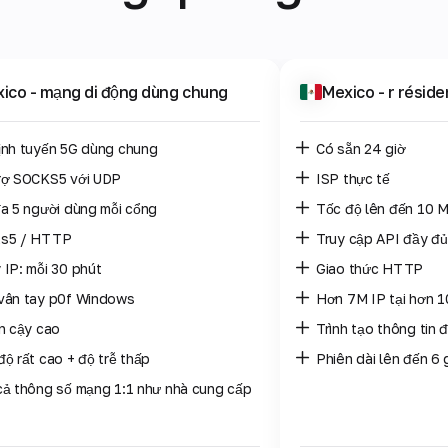
xico
- mạng di động dùng chung
Mexico
- r résid
ịnh tuyến 5G dùng chung
Có sẵn 24 giờ
rợ SOCKS5 với UDP
ISP thực tế
đa 5 người dùng mỗi cổng
Tốc độ lên đến 10 
s5 / HTTP
Truy cập API đầy đủ
 IP: mỗi 30 phút
Giao thức HTTP
vân tay p0f Windows
Hơn 7M IP tại hơn 1
in cậy cao
Trình tạo thông tin 
độ rất cao + độ trễ thấp
Phiên dài lên đến 6 
cả thông số mạng 1:1 như nhà cung cấp