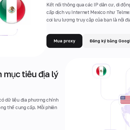
Kết nối thông qua các IP dân cư, di độ
cấp dịch vụ Internet Mexico như Telmex
coi lưu lượng truy cập của bạn là nội đị
Mua proxy
Đăng ký bằng Goog
mục tiêu địa lý
có dữ liệu địa phương chính
ông thể cung cấp. Mỗi phiên