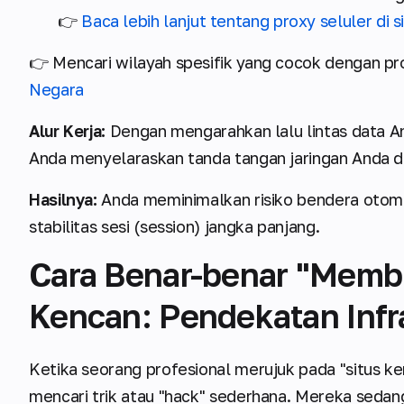
👉
Baca lebih lanjut tentang proxy seluler di si
👉 Mencari wilayah spesifik yang cocok dengan pr
Negara
Alur Kerja:
Dengan mengarahkan lalu lintas data And
Anda menyelaraskan tanda tangan jaringan Anda 
Hasilnya:
Anda meminimalkan risiko bendera otoma
stabilitas sesi (session) jangka panjang.
Cara Benar-benar "Membu
Kencan: Pendekatan Infr
Ketika seorang profesional merujuk pada "situs ke
mencari trik atau "hack" sederhana. Mereka seda