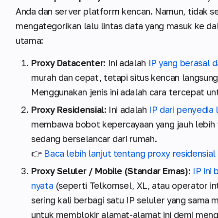
Anda dan server platform kencan. Namun, tidak s
mengategorikan lalu lintas data yang masuk ke dal
utama:
Proxy Datacenter:
Ini adalah
IP yang berasal d
murah dan cepat, tetapi situs kencan langsung
Menggunakan jenis ini adalah cara tercepat u
Proxy Residensial:
Ini adalah
IP dari penyedia
membawa bobot kepercayaan yang jauh lebih tin
sedang berselancar dari rumah.
👉
Baca lebih lanjut tentang proxy residensial d
Proxy Seluler / Mobile (Standar Emas):
IP ini
nyata
(seperti Telkomsel, XL, atau operator in
sering kali berbagi satu IP seluler yang sama
untuk memblokir alamat-alamat ini demi mengh