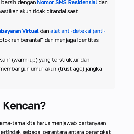
P bersih dengan
Nomor SMS Residensial
dan
stikan akun tidak ditandai saat
bayaran Virtual
dan
alat anti-deteksi (anti-
okiran berantai" dan menjaga identitas
asan" (warm-up) yang terstruktur dan
k membangun umur akun (trust age) jangka
s Kencan?
tama-tama kita harus menjawab pertanyaan
ertindak sebagai perantara antara perangkat