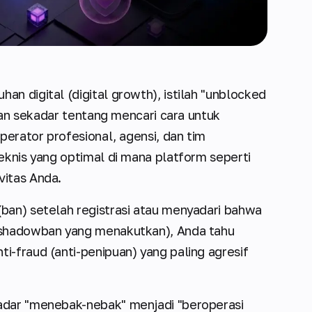
n digital (digital growth), istilah "unblocked
ukan sekadar tentang mencari cara untuk
perator profesional, agensi, dan tim
eknis yang optimal di mana platform seperti
vitas Anda.
ban) setelah registrasi atau menyadari bahwa
a shadowban yang menakutkan), Anda tahu
-fraud (anti-penipuan) yang paling agresif
adar "menebak-nebak" menjadi "beroperasi