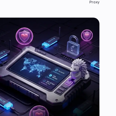
Proxy