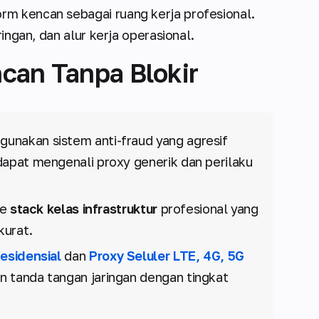
rm kencan sebagai ruang kerja profesional.
ringan, dan alur kerja operasional.
ncan Tanpa Blokir
gunakan sistem anti-fraud yang agresif
dapat mengenali proxy generik dan perilaku
ke
stack kelas infrastruktur
profesional yang
kurat.
esidensial
dan
Proxy Seluler LTE, 4G, 5G
 tanda tangan jaringan dengan tingkat