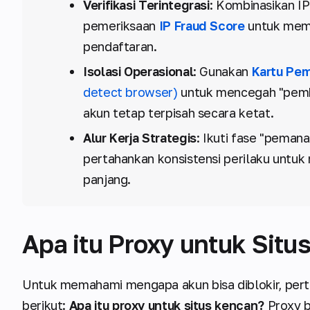
Verifikasi Terintegrasi
: Kombinasikan I
pemeriksaan
IP Fraud Score
untuk mema
pendaftaran.
Isolasi Operasional
: Gunakan
Kartu Pem
detect browser)
untuk mencegah "pembl
akun tetap terpisah secara ketat.
Alur Kerja Strategis
: Ikuti fase "peman
pertahankan konsistensi perilaku untu
panjang.
Apa itu Proxy untuk Situ
Untuk memahami mengapa akun bisa diblokir, per
berikut:
Apa itu proxy untuk situs kencan?
Proxy b