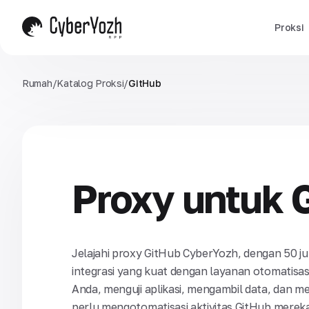
Proksi
Rumah
/
Katalog Proksi
/
GitHub
Proxy untuk 
Jelajahi proxy GitHub CyberYozh, dengan 50 jut
integrasi yang kuat dengan layanan otomatisa
Anda, menguji aplikasi, mengambil data, dan 
perlu mengotomatisasi aktivitas GitHub merek