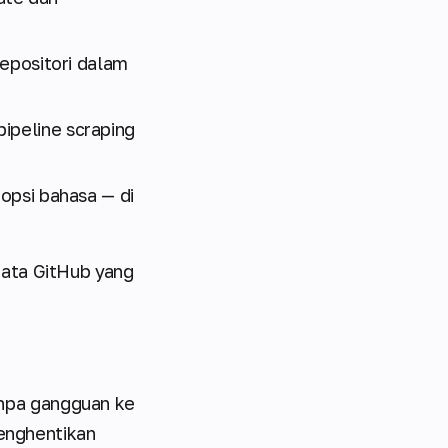
repositori dalam
ipeline scraping
opsi bahasa — di
data GitHub yang
npa gangguan ke
menghentikan