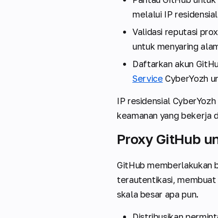
melalui IP residensia
Validasi reputasi pr
untuk menyaring alam
Daftarkan akun GitHu
Service
CyberYozh unt
IP residensial CyberYozh
keamanan yang bekerja di
Proxy GitHub un
GitHub memberlakukan bat
terautentikasi, membuat 
skala besar apa pun.
Distribusikan permint