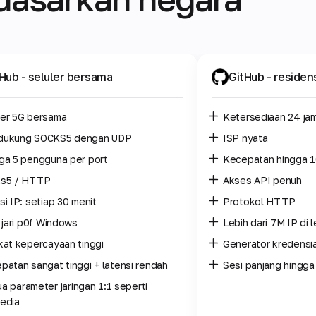
tHub
- seluler bersama
GitHub
- residen
er 5G bersama
Ketersediaan 24 ja
dukung SOCKS5 dengan UDP
ISP nyata
ga 5 pengguna per port
Kecepatan hingga 
s5 / HTTP
Akses API penuh
si IP: setiap 30 menit
Protokol HTTP
k jari p0f Windows
Lebih dari 7M IP di 
kat kepercayaan tinggi
Generator kredensia
patan sangat tinggi + latensi rendah
Sesi panjang hingga
a parameter jaringan 1:1 seperti
edia