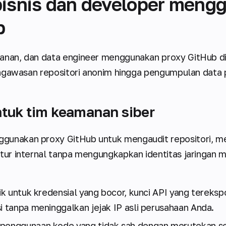
isnis dan developer meng
b
anan, dan data engineer menggunakan proxy GitHub di
 pengawasan repositori anonim hingga pengumpulan data
ntuk tim keamanan siber
gunakan proxy GitHub untuk mengaudit repositori, m
ktur internal tanpa mengungkapkan identitas jaringan
lik untuk kredensial yang bocor, kunci API yang tereksp
i tanpa meninggalkan jejak IP asli perusahaan Anda.
 penggunaan kode yang tidak sah dengan merutekan s