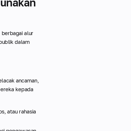
gunakan
 berbagai alur
 publik dalam
elacak ancaman,
 mereka kepada
os, atau rahasia
esi pengawasan