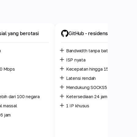
sial yang berotasi
GitHub
- residensial pribadi
m
Bandwidth tanpa batas
ISP nyata
10 Mbps
Kecepatan hingga 150 Mbps
Latensi rendah
Mendukung SOCKS5 dengan UDP
lebih dari 100 negara
Ketersediaan 24 jam
l massal
1 IP khusus
 6 jam