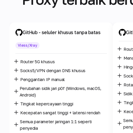
GitHub
- seluler khusus tanpa batas
Gi
Vless/Xray
Rout
Men
Router 5G khusus
Hing
Socks5/VPN dengan DNS khusus
Sock
Penggantian IP manual
Rota
Perubahan sidik jari p0f (Windows, macOS,
Sidi
Android)
Ting
Tingkat kepercayaan tinggi
Kece
Kecepatan sangat tinggi + latensi rendah
Semu
Semua parameter jaringan 1:1 seperti
peny
penyedia