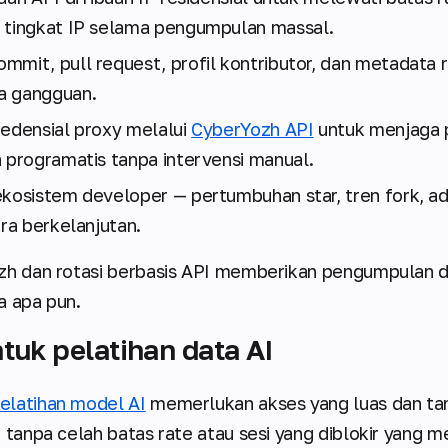
 tingkat IP selama pengumpulan massal.
mmit, pull request, profil kontributor, dan metadata 
a gangguan.
redensial proxy melalui
CyberYozh API
untuk menjaga p
a programatis tanpa intervensi manual.
ekosistem developer — pertumbuhan star, tren fork, ad
ara berkelanjutan.
ozh dan rotasi berbasis API memberikan pengumpulan 
a apa pun.
tuk pelatihan data AI
elatihan model AI
memerlukan akses yang luas dan ta
, tanpa celah batas rate atau sesi yang diblokir yang 