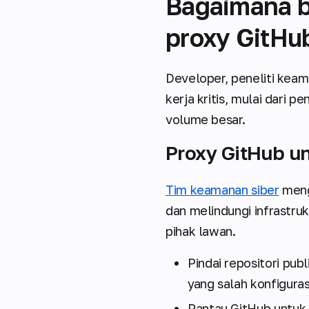
Bagaimana b
proxy GitHu
Developer, peneliti keam
kerja kritis, mulai dari
volume besar.
Proxy GitHub u
Tim keamanan siber
meng
dan melindungi infrastru
pihak lawan.
Pindai repositori pub
yang salah konfiguras
Pantau GitHub untuk