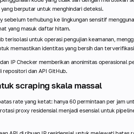
l yang berputar untuk menghindari deteksi.
oxy sebelum terhubung ke lingkungan sensitif menggun
at yang masuk daftar hitam.
b terisolasi untuk operasi pengujian keamanan, men
uk memastikan identitas yang bersih dan terverifikasi
 dan IP Checker memberikan anonimitas operasional p
 repositori dan API GitHub.
tuk scraping skala massal
as rate yang ketat: hanya 60 permintaan per jam unt
rotasi proxy residensial menjadi esensial untuk pipeli
aan API di ribuan IP residensial untuk melewati batas 