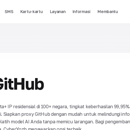
SMS
Kartu-kartu
Layanan
Informasi
Membantu
GitHub
a+ IP residensial di 100+ negara, tingkat keberhasilan 99,95%
si. Siapkan proxy GitHub dengan mudah untuk melindungi inf
melatih model AI Anda tanpa memicu larangan. Bagi pengemba
a, CyberYozh menawarkan opsi terbaik.