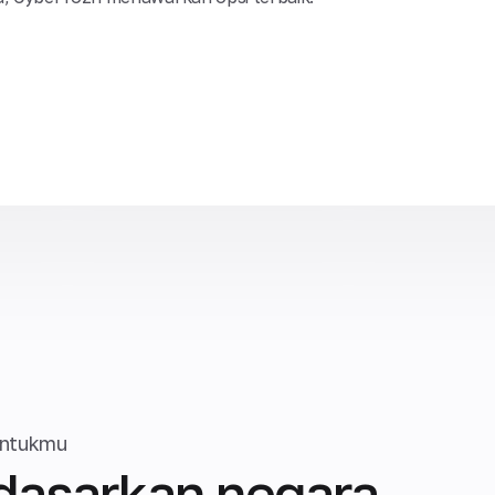
untukmu
rdasarkan negara