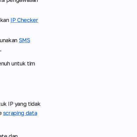
akan
IP Checker
ggunakan
SMS
.
enuh untuk tim
uk IP yang tidak
ne
scraping data
rate dan