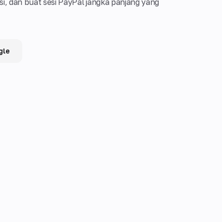
esi, dan buat sesi PayPal jangka panjang yang
gle