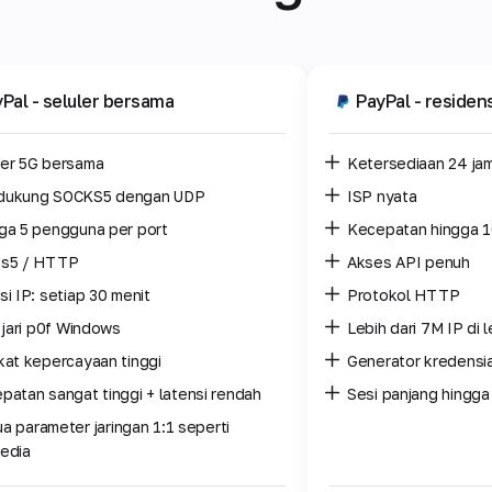
yPal
- seluler bersama
PayPal
- residen
er 5G bersama
Ketersediaan 24 ja
dukung SOCKS5 dengan UDP
ISP nyata
ga 5 pengguna per port
Kecepatan hingga 
s5 / HTTP
Akses API penuh
si IP: setiap 30 menit
Protokol HTTP
k jari p0f Windows
Lebih dari 7M IP di 
kat kepercayaan tinggi
Generator kredensia
patan sangat tinggi + latensi rendah
Sesi panjang hingga
a parameter jaringan 1:1 seperti
edia