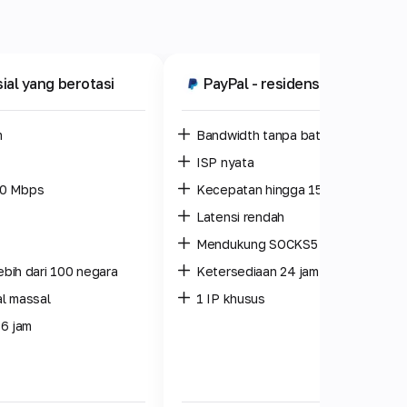
sial yang berotasi
PayPal
- residensial pribadi
m
Bandwidth tanpa batas
ISP nyata
10 Mbps
Kecepatan hingga 150 Mbps
Latensi rendah
Mendukung SOCKS5 dengan UDP
lebih dari 100 negara
Ketersediaan 24 jam
l massal
1 IP khusus
 6 jam