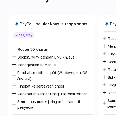
PayPal
- seluler khusus tanpa batas
Pa
Vless/Xray
Rout
Men
Router 5G khusus
Hing
Socks5/VPN dengan DNS khusus
Sock
Penggantian IP manual
Rota
Perubahan sidik jari p0f (Windows, macOS,
Sidi
Android)
Ting
Tingkat kepercayaan tinggi
Kece
Kecepatan sangat tinggi + latensi rendah
Semu
Semua parameter jaringan 1:1 seperti
peny
penyedia