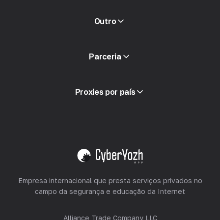
Outro
ACI Acesso
Parceria
Integração
Glossário
Ver tudo
Programa de parceria
Proxies por país
Revendendo
Hospedagem de Equipamentos
Ver tudo
Empresa internacional que presta serviços privados no
campo da segurança e educação da Internet
Alliance Trade Company LLC