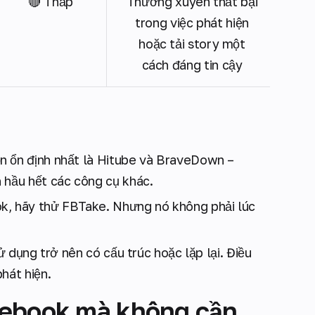
🔴 Thấp
Thường xuyên thất bại
trong việc phát hiện
hoặc tải story một
cách đáng tin cậy
ọn ổn định nhất là Hitube và BraveDown –
 hầu hết các công cụ khác.
k, hãy thử FBTake. Nhưng nó không phải lúc
ử dụng trở nên có cấu trúc hoặc lặp lại. Điều
hát hiện.
cebook mà không cần