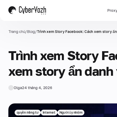
Prox
Trang chủ
/
Blog
/
Trình xem Story Facebook: Cách xem story ẩn
Trình xem Story F
xem story ẩn danh 
Olga
24 tháng 4, 2026
quyền riêng tư
Internet
Người ủy nhiệm