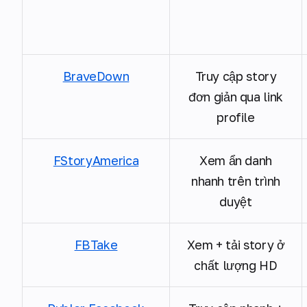
BraveDown
Truy cập story
đơn giản qua link
profile
FStoryAmerica
Xem ẩn danh
nhanh trên trình
duyệt
FBTake
Xem + tải story ở
chất lượng HD