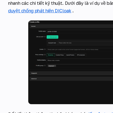
nhanh các chi tiết kỹ thuật. Dưới đây là ví dụ về b
duyệt chống phát hiện DICloak
.