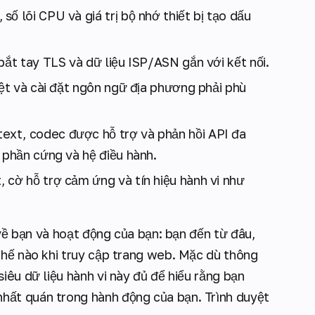
 số lõi CPU và giá trị bộ nhớ thiết bị tạo dấu
 bắt tay TLS và dữ liệu ISP/ASN gắn với kết nối.
yệt và cài đặt ngôn ngữ địa phương phải phù
text, codec được hỗ trợ và phản hồi API đa
 phần cứng và hệ điều hành.
, cờ hỗ trợ cảm ứng và tín hiệu hành vi như
 về bạn và hoạt động của bạn: bạn đến từ đâu,
thế nào khi truy cập trang web. Mặc dù thông
iêu dữ liệu hành vi này đủ để hiểu rằng bạn
hất quán trong hành động của bạn. Trình duyệt