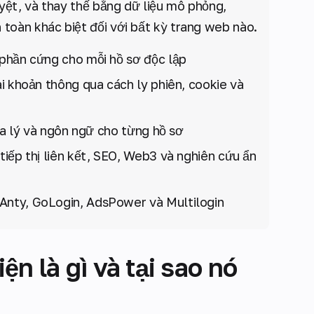
uyệt, và thay thế bằng dữ liệu mô phỏng,
n toàn khác biệt đối với bất kỳ trang web nào.
 phần cứng cho mỗi hồ sơ độc lập
ài khoản thông qua cách ly phiên, cookie và
địa lý và ngôn ngữ cho từng hồ sơ
tiếp thị liên kết, SEO, Web3 và nghiên cứu ẩn
Anty, GoLogin, AdsPower và Multilogin
ện là gì và tại sao nó