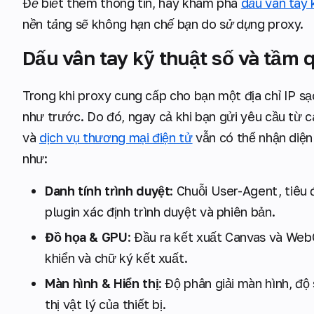
Để biết thêm thông tin, hãy khám phá
dấu vân tay 
nền tảng sẽ không hạn chế bạn do sử dụng proxy.
Dấu vân tay kỹ thuật số và tầm 
Trong khi proxy cung cấp cho bạn một địa chỉ IP sạ
như trước. Do đó, ngay cả khi bạn gửi yêu cầu từ 
và
dịch vụ thương mại điện tử
vẫn có thể nhận diện
như:
Danh tính trình duyệt
: Chuỗi User-Agent, tiêu
plugin xác định trình duyệt và phiên bản.
Đồ họa & GPU
: Đầu ra kết xuất Canvas và Web
khiển và chữ ký kết xuất.
Màn hình & Hiển thị
: Độ phân giải màn hình, độ 
thị vật lý của thiết bị.