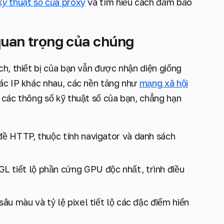
kỹ thuật số của proxy
và tìm hiểu cách đảm bảo
quan trọng của chúng
ch, thiết bị của bạn vẫn được nhận diện giống
các IP khác nhau, các nền tảng như
mạng xã hội
 các thông số kỹ thuật số của bạn, chẳng hạn
 đề HTTP, thuộc tính navigator và danh sách
GL tiết lộ phần cứng GPU độc nhất, trình điều
sâu màu và tỷ lệ pixel tiết lộ các đặc điểm hiển