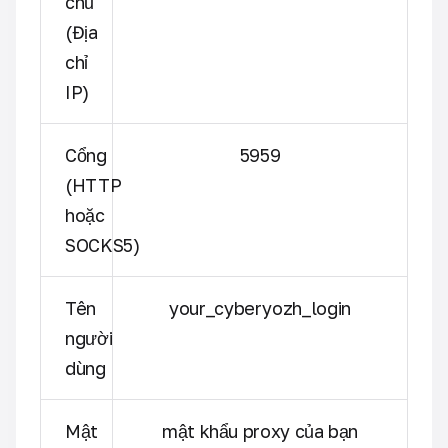
chủ
(Địa
chỉ
IP)
Cổng
5959
(HTTP
hoặc
SOCKS5)
Tên
your_cyberyozh_login
người
dùng
Mật
mật khẩu proxy của bạn