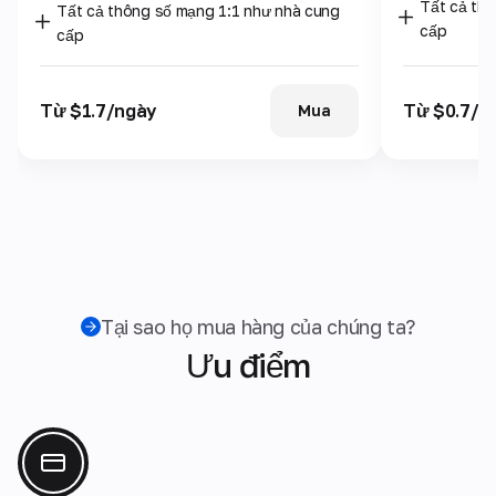
Tất cả th
Tất cả thông số mạng 1:1 như nhà cung
cấp
cấp
Từ $1.7/ngày
Từ $0.7/n
Mua
Tại sao họ mua hàng của chúng ta?
Ưu điểm