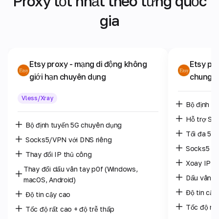
Proxy tốt nhất theo từng quốc
gia
Etsy proxy
- mạng di động không
Etsy pr
giới hạn chuyên dụng
chung
Vless/Xray
Bộ định t
Hỗ trợ SO
Bộ định tuyến 5G chuyên dụng
Tối đa 5 n
Socks5/VPN với DNS riêng
Socks5 /
Thay đổi IP thủ công
Xoay IP: m
Thay đổi dấu vân tay p0f (Windows,
Dấu vân t
macOS, Android)
Độ tin cậy
Độ tin cậy cao
Tốc độ rất
Tốc độ rất cao + độ trễ thấp