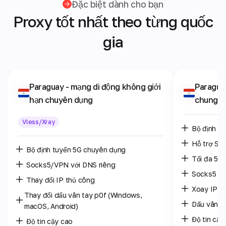
Đặc biệt dành cho bạn
Proxy tốt nhất theo từng quốc
gia
Paraguay
- mạng di động không giới
Paragua
hạn chuyên dụng
chung
Vless/Xray
Bộ định t
Hỗ trợ SO
Bộ định tuyến 5G chuyên dụng
Tối đa 5 n
Socks5/VPN với DNS riêng
Socks5 /
Thay đổi IP thủ công
Xoay IP: m
Thay đổi dấu vân tay p0f (Windows,
Dấu vân t
macOS, Android)
Độ tin cậy
Độ tin cậy cao