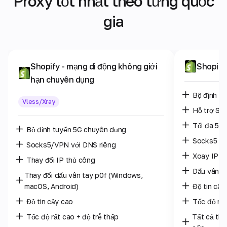
Proxy tốt nhất theo từng quốc
gia
Shopify
- mạng di động không giới
Shopify
hạn chuyên dụng
Bộ định t
Vless/Xray
Hỗ trợ SO
Tối đa 5 n
Bộ định tuyến 5G chuyên dụng
Socks5 /
Socks5/VPN với DNS riêng
Xoay IP: m
Thay đổi IP thủ công
Dấu vân t
Thay đổi dấu vân tay p0f (Windows,
macOS, Android)
Độ tin cậy
Độ tin cậy cao
Tốc độ rất
Tốc độ rất cao + độ trễ thấp
Tất cả th