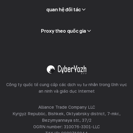
Truy cập API
quan hệ đối tác
Tích hợp
Thuật ngữ
Xem tất cả
Chương trình đối tác
Proxy theo quốc gia
Bán lại
Lưu trữ thiết bị
Xem tất cả
Công ty quốc tế cung cấp các dịch vụ tư nhân trong lĩnh vực
an ninh và giáo dục Internet
Alliance Trade Company LLC
Kyrgyz Republic, Bishkek, Oktyabrsky district, 7-mkr.,
Bezymyannaya str., 37/2
OGRN number: 310076-3301-LLC