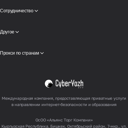
CyberYozh App vs Proxy Seller
CyberYozh App vs NetNut
Сотрудничество
CyberYozh App против NodeMaven
Партнёрская программа
View all
Реселлинг
Хостинг оборудования
Другое
Доступ к API
Интеграция
Глоссарий
Прокси по странам
Вьетнам
США
Германия
Великобритания
Польша
Смотреть все
Международная компания, предоставляющая приватные услуги
в направлении интернет-безопасности и образования
ОсОО «Альянс Торг Компани»
Кыргызская Республика, Бишкек, Октябрьский район, 7-мкр., ул.