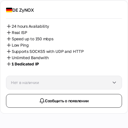
Марокко
DE ZyNOX
Мексика
Молдова
24 hours Availability
Real ISP
Нигерия
Speed up to 150 mbps
Нидерланды
Low Ping
Supports SOCKS5 with UDP and HTTP
Новая Зеландия
Unlimited Bandwith
1 Dedicated IP
Норвегия
Объединенные Арабские Эмираты
Нет в наличии
Пакистан
Перу
Сообщить о появлении
Польша
Португалия