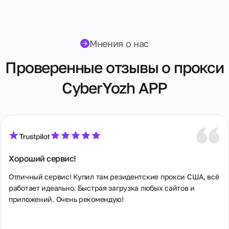
Россия
Румыния
Мнения о нас
Саудовская Аравия
Проверенные отзывы о прокси
Сербия
Сингапур
CyberYozh APP
Словакия
Таиланд
Тайвань
Хороший сервис!
Турция
Отличный сервис! Купил там резидентские прокси США, всё 
Узбекистан
работает идеально. Быстрая загрузка любых сайтов и 
приложений. Очень рекомендую!
Украина
Филиппины