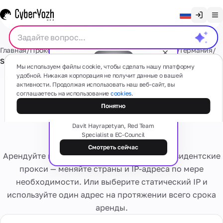
Очистить чат
Главная
/
Прокси
/
Статические резидентские прокси
/
Германия
/
English
SOCKS5
Прокси
Мы используем файлы cookie, чтобы сделать нашу платформу
Русский
удобной. Никакая корпорация не получит данные о вашей
активности. Продолжая использовать наш веб-сайт, вы
Резидентские прокси
Українська
соглашаетесь на использование
cookies.
Бесплатный вебинар
Мобильные
СМС
Теневая сторона прокси: типы,
Понятно
(4G/5G)
Español
Статический IP SOCKS5 -
схемы и риски
На основе
Português
Davit Hayrapetyan, Red Team
реальных
Германия
Specialist в EC-Council
мобильных
Резидентские
Карты
устройств
繁體中文
номера
Смотреть сейчас
Есть какие-то вопросы?
Арендуйте качественные динамические резидентские
Забудьте о
Tiếng Việt
проблемах
прокси — меняйте страны и IP-адреса по мере
Резидентские
активации и
Виртуальные
Сервисы
Реальные
необходимости. Или выберите статический IP и
Приватные
Bahasa Indonesia
блокировках
карты
интернет-
выделенные
используйте один адрес на протяжении всего срока
Безопасные
провайдеры,
Персональное
виртуальные
аренды.
множество гео
Виртуальные
4G/5G
банковские
Оценка
номера
Информация
устройство.
карты для