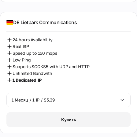
и
Классический
О компании
Вьетнам
скидки
способ связи для
История
детальных
развития
вопросов и
Гондурас
компании, наша
DE Lietpark Communications
официальной
миссия и
переписки.
Гонконг
ценности.
Гарантированный
Познакомьтесь с
24 hours Availability
ответ в течение
Греция
командой
24 часов
Real ISP
профессионалов.
Speed up to 150 mbps
Грузия
Low Ping
Контакты
Дания
Supports SOCKS5 with UDP and HTTP
Все способы
Unlimited Bandwith
связи с
Египет
1 Dedicated IP
нами,
включая
Израиль
адрес
офиса,
1 Месяц / 1 IP / $5.39
Индия
телефоны и
электронную
Индонезия
почту.
1 Месяц / 1 IP / $5.39
Купить
Ирландия
Сотрудничество
Испания
Взаимовыгодное