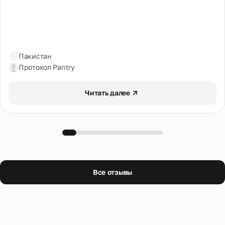
Финляндия
Франция
Хорватия
Пакистан
Чехия
Протокол Pantry
Чили
Читать далее
Швейцария
Швеция
Шри-Ланка
Эстония
Все отзывы
Южная Африка
Южная Корея
Япония