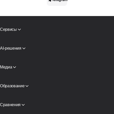
Сервисы
Мобильные прокси
Резидентские прокси
СМС активации
AI-решения
Виртуальные карты
Прокси для ИИ-агентов поиска
Проверка репутации
Прокси-инфраструктура Claude
Каталог прокси
Прокси для AI-агента
Медиа
Бесплатные прокси
Смотреть все
Блог и статьи
Партнеры
СМИ о нас
Образование
Академия
Бесплатная книга
Сравнения
CyberYozh App vs SOAX