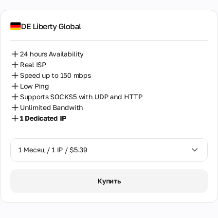
сотрудничество
Италия
для партнёров,
DE Liberty Global
реселлеров и
Казахстан
владельцев
оборудования для
Камбоджа
прокси.
24 hours Availability
Real ISP
Канада
Speed up to 150 mbps
Партнёрская
Low Ping
Кения
программа
Supports SOCKS5 with UDP and HTTP
Реселлинг
Unlimited Bandwith
Кипр
Хостинг
1 Dedicated IP
оборудования
Колумбия
Латвия
1 Месяц / 1 IP / $5.39
Литва
1 Месяц / 1 IP / $5.39
Купить
Малайзия
Мальта