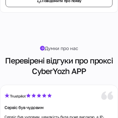
Повідомити про появу
реселерів та
власників
обладнання
для проксі.
Партнерська
програма
Ресейлінг
Думки про нас
Хостинг
обладнання
Перевірені відгуки про проксі
CyberYozh APP
Сервіс був чудовим
Сервіс був чудовим, швидкість була дуже високою, а IP-