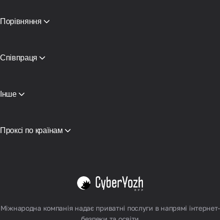
Порівняння
CyberYozh App vs SOAX
CyberYozh App vs Proxy Seller
CyberYozh App vs NetNut
Співпраця
CyberYozh App проти NodeMaven
Партнерська програма
View all
Ресейлінг
Хостинг обладнання
Інше
Доступ до API
Iнтеграція
Глосарій
Проксі по країнам
В'єтнам
США
Німеччина
Велика Британія
Польща
Дивитися все
Міжнародна компанія надає приватні послуги в напрямі інтернет-
безпеки та освіти