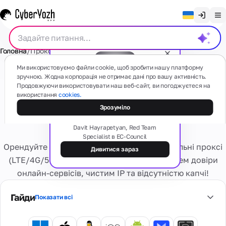
Очистити чат
Головна
/
Проксі
/
Мобільні проксі
/
США
/
Вірджинія
English
Проксі
Ми використовуємо файли cookie, щоб зробити нашу платформу
Русский
зручною. Жодна корпорація не отримає дані про вашу активність.
Приватний (виділений)
Продовжуючи використовувати наш веб-сайт, ви погоджуєтеся на
Українська
використання
cookies.
мобільний проксі - США
Безкоштовний вебінар
Мобільні
СМС
Тіньова сторона проксі: типи,
Зрозуміло
(4G/5G)
Español
Вірджинія
схеми та ризики
На основі
Português
Davit Hayrapetyan, Red Team
реальних
Specialist в EC-Council
мобільних
Резидентські
Картки
Орендуйте приватні, швидкі та надійні мобільні проксі
пристроїв
繁體中文
номери
Дивитися зараз
Є якісь питання?
Забудьте про
(LTE/4G/5G). Скористайтеся високим рівнем довіри
Tiếng Việt
проблеми
Резидентські
онлайн-сервісів, чистим IP та відсутністю капчі!
активації та
Віртуальні
Сервіси
Реальні
Приватні
Bahasa Indonesia
блокувань
карти
інтернет-
виділені
Гайди
Показати всі
Безпечні
провайдери,
Персональне
віртуальні
безліч гео
Віртуальні
4G/5G
банківські
Оцінка
номери
Інформація
пристрій.
картки для