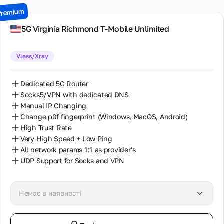
Гринвічем
3 Дні / ∞ GB / $21.00
компанії, наша
Premium
(GMT+0), у
Нова Зеландія
місія і цінності.
будні дні.
7 Днів / ∞ GB / $49.00
Познайомтеся
5G Virginia Richmond T-Mobile Unlimited
Нідерланди
з командою
14 Днів / ∞ GB / $85.00
професіоналів.
Підтримка
Польща
по email
Vless/Xray
30 Днів / ∞ GB / $162.00
Класичний
Контакти
Португалія
спосіб
Все
Dedicated 5G Router
зв'язку для
Румунія
способи
детальних
Socks5/VPN with dedicated DNS
зв'язку з
питань та
Manual IP Changing
нами,
Україна
офіційного
включаючи
Change p0f fingerprint (Windows, MacOS, Android)
листування.
адресу
Франція
High Trust Rate
Гарантована
офісу,
Very High Speed + Low Ping
відповідь
телефони
Швеція
протягом 24
All network params 1:1 as provider's
та
годин
UDP Support for Socks and VPN
електронну
пошту.
Немає в наявності
Співпраця
Взаємовигідна
співпраця для
партнерів,