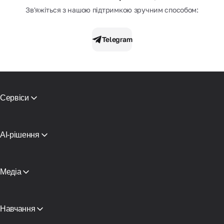
Зв'яжіться з нашою підтримкою зручним способом:
Telegram
Сервіси
Мобільні проксі
Резидентські проксі
СМС активаціi
AI-рішення
Віртуальні карти
Проксі для ШІ-агентів пошуку
Перевірка репутації
Проксі-інфраструктура Claude
Каталог проксі
Проксі для AI-агента
Медіа
Безкоштовні проксі
Дивитися все
Блог та статті
Партнери
ЗМІ про нас
Навчання
Безкоштовна книга