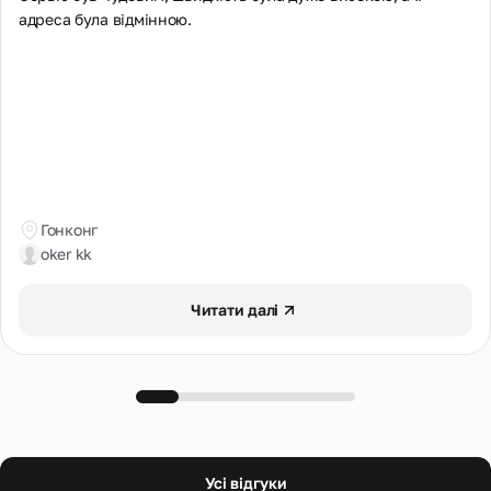
адреса була відмінною.
Гонконг
oker kk
Читати далі
Усi вiдгуки