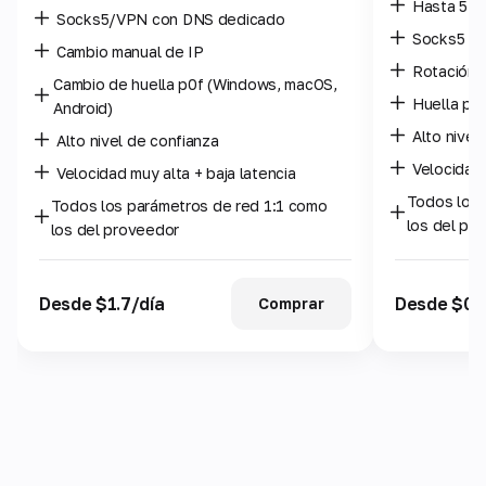
Hasta 5 us
Socks5/VPN con DNS dedicado
Socks5 /
Cambio manual de IP
Rotación 
Cambio de huella p0f (Windows, macOS,
Huella p0
Android)
Alto nivel
Alto nivel de confianza
Velocidad 
Velocidad muy alta + baja latencia
Todos los 
Todos los parámetros de red 1:1 como
los del pr
los del proveedor
Desde $1.7/día
Desde $0.7
Comprar