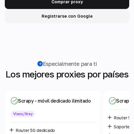
Comprar proxy
Registrarse con Google
Especialmente para ti
Los mejores proxies por países
Scrapy
- móvil dedicado ilimitado
Scrapy
Vless/Xray
Router 5G
Soporte 
Router 5G dedicado