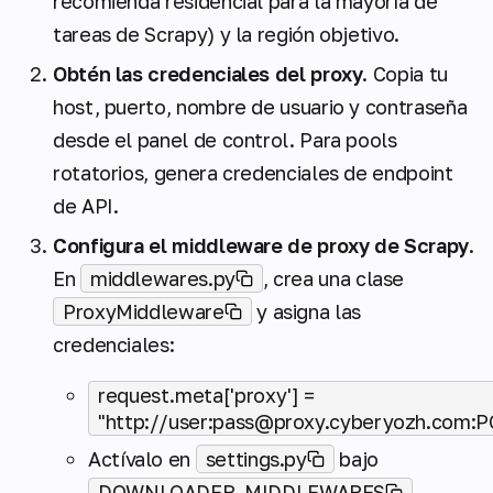
recomienda residencial para la mayoría de
tareas de Scrapy) y la región objetivo.
Obtén las credenciales del proxy
. Copia tu
host, puerto, nombre de usuario y contraseña
desde el panel de control. Para pools
rotatorios, genera credenciales de endpoint
de API.
Configura el middleware de proxy de Scrapy
.
En
middlewares.py
, crea una clase
ProxyMiddleware
y asigna las
credenciales:
request.meta['proxy'] =
"http://user:pass@proxy.cyberyozh.com:
Actívalo en
settings.py
bajo
DOWNLOADER_MIDDLEWARES
.