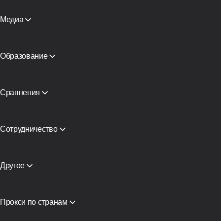
Проверка репутации
Прокси-инфраструктура Claude
Каталог прокси
Прокси для AI-агента
Медиа
Бесплатные прокси
Смотреть все
Блог и статьи
Партнеры
СМИ о нас
Образование
Академия
Бесплатная книга
Сравнения
CyberYozh App vs SOAX
CyberYozh App vs Proxy Seller
CyberYozh App vs NetNut
Сотрудничество
CyberYozh App против NodeMaven
Партнёрская программа
View all
Реселлинг
Хостинг оборудования
Другое
Доступ к API
Интеграция
Глоссарий
Прокси по странам
Вьетнам