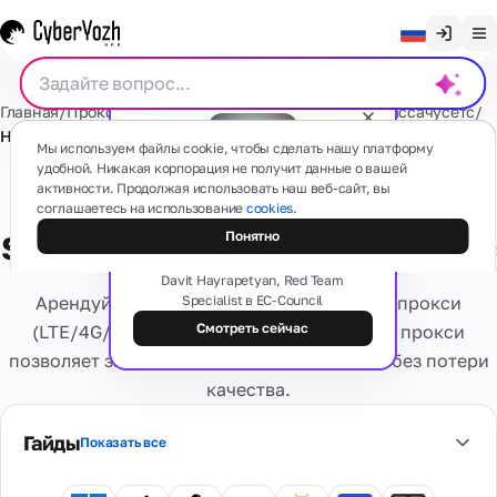
Очистить чат
Главная
/
Прокси
/
Мобильные shared прокси
/
США
/
Массачусетс
/
English
Новое
/
SOCKS5
/
5G
Прокси
Мы используем файлы cookie, чтобы сделать нашу платформу
Русский
удобной. Никакая корпорация не получит данные о вашей
активности. Продолжая использовать наш веб-сайт, вы
Мобильные shared прокси 5G
Українська
соглашаетесь на использование
cookies.
Бесплатный вебинар
Мобильные
СМС
Теневая сторона прокси: типы,
Понятно
(4G/5G)
Español
SOCKS5 New - США Массачусетс
схемы и риски
На основе
Português
Davit Hayrapetyan, Red Team
реальных
Арендуйте надежные мобильные общие прокси
Specialist в EC-Council
мобильных
Резидентские
Карты
устройств
繁體中文
номера
Смотреть сейчас
(LTE/4G/5G). Совместное использование прокси
Есть какие-то вопросы?
Забудьте о
позволяет значительно снизить стоимость без потери
Tiếng Việt
проблемах
Резидентские
качества.
активации и
Виртуальные
Сервисы
Реальные
Приватные
Bahasa Indonesia
блокировках
карты
интернет-
выделенные
Безопасные
Гайды
провайдеры,
Показать все
Персональное
виртуальные
множество гео
Виртуальные
4G/5G
банковские
Оценка
номера
Информация
устройство.
карты для