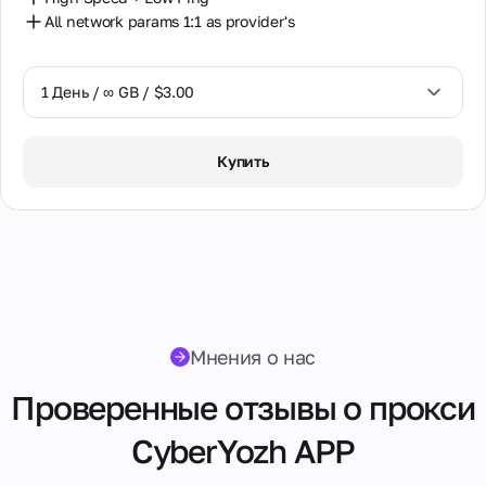
сотрудничество
All network params 1:1 as provider's
для партнёров,
реселлеров и
владельцев
1 День / ∞ GB / $3.00
оборудования для
прокси.
1 День / ∞ GB / $3.00
Купить
Партнёрская
3 Дня / ∞ GB / $7.00
программа
Реселлинг
7 Дней / ∞ GB / $20.00
Хостинг
14 Дней / ∞ GB / $30.00
оборудования
30 Дней / ∞ GB / $50.00
Мнения о нас
Проверенные отзывы о прокси
CyberYozh APP