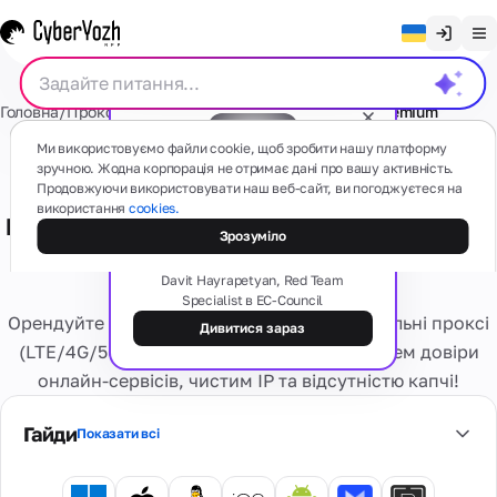
Очистити чат
Головна
/
Проксі
/
Мобільні проксі
/
США
/
Вірджинія
/
Premium
English
Проксі
Ми використовуємо файли cookie, щоб зробити нашу платформу
Русский
зручною. Жодна корпорація не отримає дані про вашу активність.
Приватний (виділений)
Продовжуючи використовувати наш веб-сайт, ви погоджуєтеся на
Українська
використання
cookies.
мобільний проксі - Premium США
Безкоштовний вебінар
Мобільні
СМС
Тіньова сторона проксі: типи,
Зрозуміло
(4G/5G)
Español
Вірджинія
схеми та ризики
На основі
Português
Davit Hayrapetyan, Red Team
реальних
Specialist в EC-Council
мобільних
Резидентські
Картки
Орендуйте приватні, швидкі та надійні мобільні проксі
пристроїв
繁體中文
номери
Дивитися зараз
Є якісь питання?
Забудьте про
(LTE/4G/5G). Скористайтеся високим рівнем довіри
Tiếng Việt
проблеми
Резидентські
онлайн-сервісів, чистим IP та відсутністю капчі!
активації та
Віртуальні
Сервіси
Реальні
Приватні
Bahasa Indonesia
блокувань
карти
інтернет-
виділені
Гайди
Показати всі
Безпечні
провайдери,
Персональне
віртуальні
безліч гео
Віртуальні
4G/5G
банківські
Оцінка
номери
Інформація
пристрій.
картки для