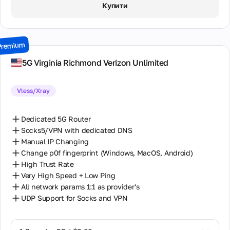
Гринвічем
Купити
компанії, наша
(GMT+0), у
Нова Зеландія
місія і цінності.
2 Дні / ∞ GB / $15.00
будні дні.
Познайомтеся
Нідерланди
з командою
3 Дні / ∞ GB / $21.00
Premium
професіоналів.
Підтримка
Польща
7 Днів / ∞ GB / $49.00
по email
5G Virginia Richmond Verizon Unlimited
Класичний
Контакти
Португалія
14 Днів / ∞ GB / $85.00
спосіб
Все
зв'язку для
Vless/Xray
Румунія
способи
30 Днів / ∞ GB / $162.00
детальних
зв'язку з
питань та
нами,
Україна
офіційного
Dedicated 5G Router
включаючи
листування.
адресу
Socks5/VPN with dedicated DNS
Франція
Гарантована
офісу,
Manual IP Changing
відповідь
телефони
Швеція
протягом 24
Change p0f fingerprint (Windows, MacOS, Android)
та
годин
High Trust Rate
електронну
пошту.
Very High Speed + Low Ping
All network params 1:1 as provider's
UDP Support for Socks and VPN
Співпраця
Взаємовигідна
співпраця для
партнерів,