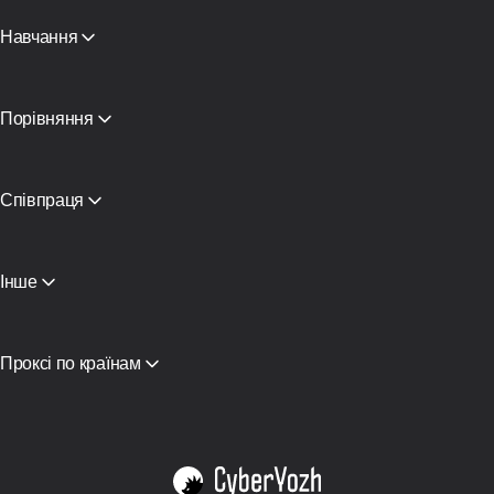
Партнери
ЗМІ про нас
Навчання
Безкоштовна книга
Порівняння
CyberYozh App vs SOAX
CyberYozh App vs Proxy Seller
CyberYozh App vs NetNut
Співпраця
CyberYozh App проти NodeMaven
Партнерська програма
View all
Ресейлінг
Хостинг обладнання
Інше
Доступ до API
Iнтеграція
Глосарій
Проксі по країнам
В'єтнам
США
Німеччина
Велика Британія
Польща