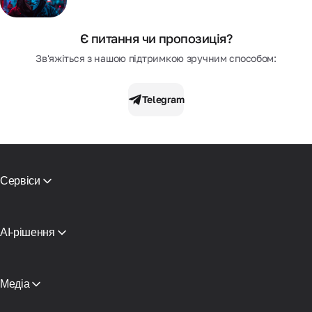
Є питання чи пропозиція?
Зв'яжіться з нашою підтримкою зручним способом:
Telegram
Сервіси
Мобільні проксі
Резидентські проксі
СМС активаціi
AI-рішення
Віртуальні карти
Проксі для ШІ-агентів пошуку
Перевірка репутації
Проксі-інфраструктура Claude
Каталог проксі
Проксі для AI-агента
Медіа
Безкоштовні проксі
Дивитися все
Блог та статті