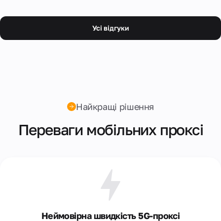
Усi вiдгуки
Найкращі рішення
Переваги мобільних проксі
Неймовірна швидкість 5G-проксі