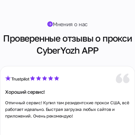
и
Классический
О компании
скидки
способ связи для
История
Гонконг
детальных
развития
вопросов и
компании, наша
Греция
Мнения о нас
официальной
миссия и
переписки.
ценности.
Грузия
Гарантированный
Проверенные отзывы о прокси
Познакомьтесь с
ответ в течение
командой
24 часов
Дания
CyberYozh APP
профессионалов.
Египет
Контакты
Израиль
Все способы
связи с
Индия
нами,
включая
Хороший сервис!
Индонезия
адрес
офиса,
Отличный сервис! Купил там резидентские прокси США, всё 
телефоны и
Ирландия
электронную
работает идеально. Быстрая загрузка любых сайтов и 
почту.
Испания
приложений. Очень рекомендую!
Италия
Сотрудничество
Взаимовыгодное