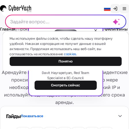
Очистить чат
Главная
/
Прокси
/
Статические резидентские прокси
/
Филиппины
English
Прокси
Мы используем файлы cookie, чтобы сделать нашу платформу
Русский
удобной. Никакая корпорация не получит данные о вашей
Резидентские прокси
активности. Продолжая использовать наш веб-сайт, вы
Українська
соглашаетесь на использование
cookies.
Статический IP - Филиппины
Бесплатный вебинар
Мобильные
СМС
Теневая сторона прокси: типы,
Понятно
(4G/5G)
Español
схемы и риски
На основе
Арендуйте качественные динамические резидентские
Português
Davit Hayrapetyan, Red Team
реальных
Specialist в EC-Council
мобильных
Резидентские
прокси — меняйте страны и IP-адреса по мере
Карты
устройств
繁體中文
номера
Смотреть сейчас
необходимости. Или выберите статический IP и
Есть какие-то вопросы?
Забудьте о
используйте один адрес на протяжении всего срока
Tiếng Việt
проблемах
Резидентские
активации и
Виртуальные
аренды.
Сервисы
Реальные
Приватные
Bahasa Indonesia
блокировках
карты
интернет-
выделенные
Безопасные
провайдеры,
Гайды
Показать все
Персональное
виртуальные
множество гео
Виртуальные
4G/5G
банковские
Оценка
номера
Информация
устройство.
карты для