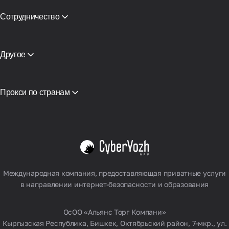
CyberYozh App vs Proxy Seller
CyberYozh App vs NetNut
Сотрудничество
CyberYozh App против NodeMaven
Партнёрская программа
View all
Реселлинг
Хостинг оборудования
Другое
Доступ к API
Интеграция
Глоссарий
Прокси по странам
Вьетнам
США
Германия
Великобритания
Польша
Смотреть все
Международная компания, предоставляющая приватные услуги
в направлении интернет-безопасности и образования
ОсОО «Альянс Торг Компани»
Кыргызская Республика, Бишкек, Октябрьский район, 7-мкр., ул.