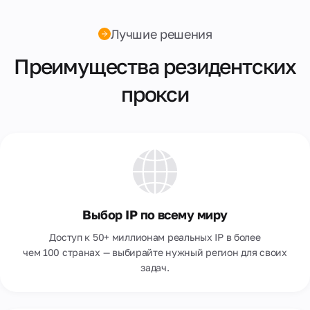
Молдова
Лучшие решения
Нигерия
Преимущества резидентских
Нидерланды
прокси
Новая Зеландия
Норвегия
Объединенные Арабские Эмираты
Пакистан
Перу
Выбор IP по всему миру
Польша
Доступ к 50+ миллионам реальных IP в более
Португалия
чем 100 странах — выбирайте нужный регион для своих
задач.
Россия
Румыния