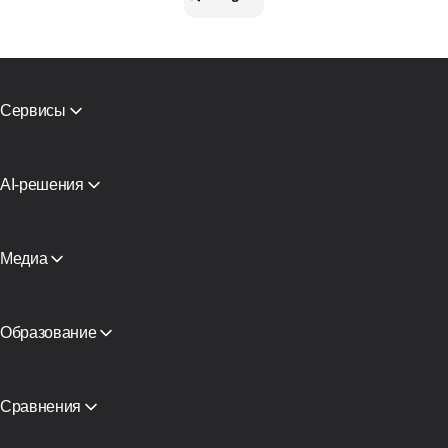
Сервисы
Мобильные прокси
Резидентские прокси
СМС активации
AI-решения
Виртуальные карты
Прокси для ИИ-агентов поиска
Проверка репутации
Прокси-инфраструктура Claude
Каталог прокси
Прокси для AI-агента
Медиа
Бесплатные прокси
Смотреть все
Блог и статьи
Партнеры
СМИ о нас
Образование
Академия
Бесплатная книга
Сравнения
CyberYozh App vs SOAX