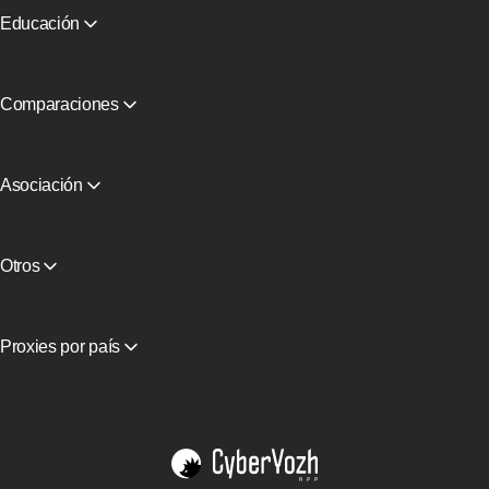
Comunicados de Prensa
Educación
Libro gratuito
Comparaciones
CyberYozh App vs SOAX
CyberYozh App vs Proxy Seller
CyberYozh App vs NetNut
Asociación
CyberYozh App vs NodeMaven
Programa de Socios
View all
Reservar
Alojamiento de Equipos
Otros
Acceso API
Integración
Glosario
Proxies por país
Vietnam
EE.UU.
Alemania
Reino Unido
Polonia