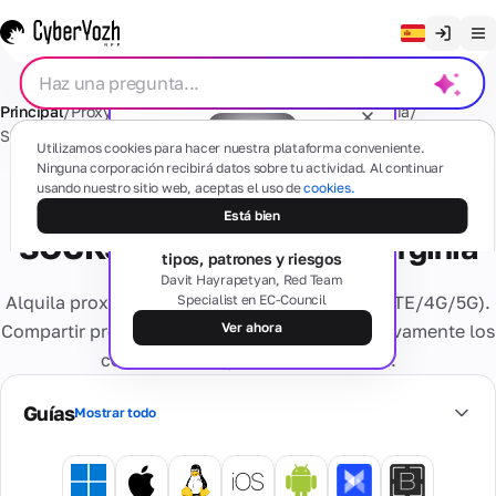
Borrar chat
Principal
/
Proxy
/
Proxy Móvil Compartido
/
EE.UU.
/
Virginia
/
English
SOCKS5+HTTP
/
5G
Proxies
Utilizamos cookies para hacer nuestra plataforma conveniente.
Русский
Ninguna corporación recibirá datos sobre tu actividad. Al continuar
usando nuestro sitio web, aceptas el uso de
cookies.
Proxies compartidos móviles 5G
Українська
Seminario web gratuito
Móvil
Está bien
SMS
El lado oscuro de los proxies:
(4G/5G)
SOCKS5+HTTP - EE.UU. Virginia
Español
tipos, patrones y riesgos
Basado en
Português
Davit Hayrapetyan, Red Team
dispositivos
Alquila proxies móviles compartidos fiables (LTE/4G/5G).
Specialist en EC-Council
móviles
Números
Tarjetas
reales
繁體中文
residenciales
Ver ahora
Compartir proxies te permite reducir significativamente los
¿Alguna pregunta?
Olvídate de los
costos sin comprometer la calidad.
Tiếng Việt
problemas de
Residencial
activación y
Tarjetas
Servicios
Proveedores
Privado
Bahasa Indonesia
bloqueos
Guías
Virtuales
Mostrar todo
de internet
Dedicado
Tarjetas
reales,
Dispositivo
bancarias
múltiples geo
Números
personal
virtuales
Comprobación
virtuales
Información
4G/5G.
seguras para