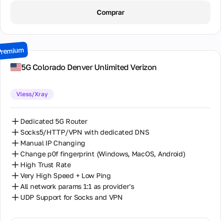
1 Day / ∞ GB / $8.00
Comprar
2 Days / ∞ GB / $15.00
3 Days / ∞ GB / $21.00
Premium
7 Days / ∞ GB / $49.00
5G Colorado Denver Unlimited Verizon
14 Days / ∞ GB / $85.00
Vless/Xray
30 Days / ∞ GB / $162.00
Dedicated 5G Router
Socks5/HTTP/VPN with dedicated DNS
Manual IP Changing
Change p0f fingerprint (Windows, MacOS, Android)
High Trust Rate
Very High Speed + Low Ping
All network params 1:1 as provider's
UDP Support for Socks and VPN