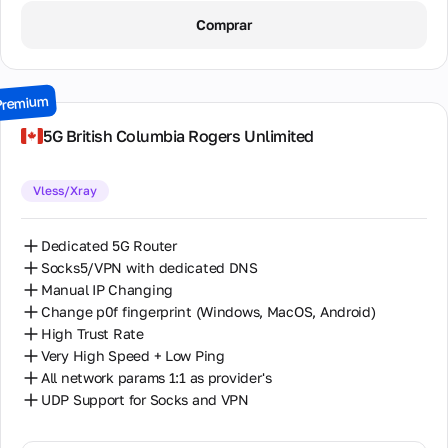
1 Day / ∞ GB / $9.00
Comprar
2 Days / ∞ GB / $17.00
3 Days / ∞ GB / $24.00
Premium
7 Days / ∞ GB / $52.00
5G British Columbia Rogers Unlimited
14 Days / ∞ GB / $98.00
Vless/Xray
30 Days / ∞ GB / $195.00
Dedicated 5G Router
Socks5/VPN with dedicated DNS
Manual IP Changing
Change p0f fingerprint (Windows, MacOS, Android)
High Trust Rate
Very High Speed + Low Ping
All network params 1:1 as provider's
UDP Support for Socks and VPN