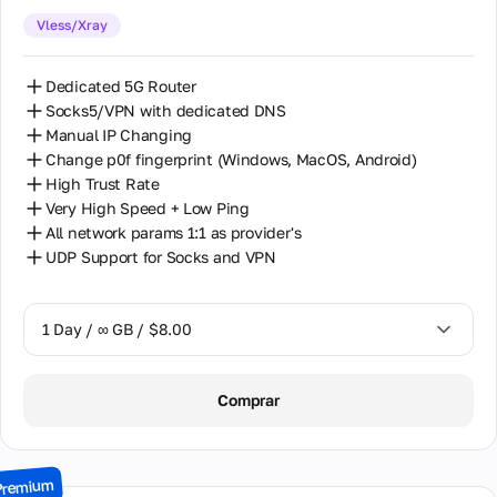
Vless/Xray
30 Days / ∞ GB / $175.00
Dedicated 5G Router
Socks5/VPN with dedicated DNS
Manual IP Changing
Change p0f fingerprint (Windows, MacOS, Android)
High Trust Rate
Very High Speed + Low Ping
All network params 1:1 as provider's
UDP Support for Socks and VPN
1 Day / ∞ GB / $8.00
1 Day / ∞ GB / $8.00
Comprar
2 Days / ∞ GB / $15.00
3 Days / ∞ GB / $21.00
Premium