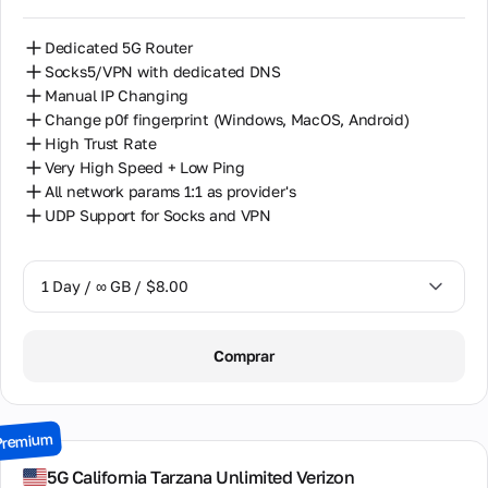
Dedicated 5G Router
Socks5/VPN with dedicated DNS
Manual IP Changing
Change p0f fingerprint (Windows, MacOS, Android)
High Trust Rate
Very High Speed + Low Ping
All network params 1:1 as provider's
UDP Support for Socks and VPN
1 Day / ∞ GB / $8.00
1 Day / ∞ GB / $8.00
Comprar
2 Days / ∞ GB / $15.00
3 Days / ∞ GB / $21.00
Premium
7 Days / ∞ GB / $49.00
5G California Tarzana Unlimited Verizon