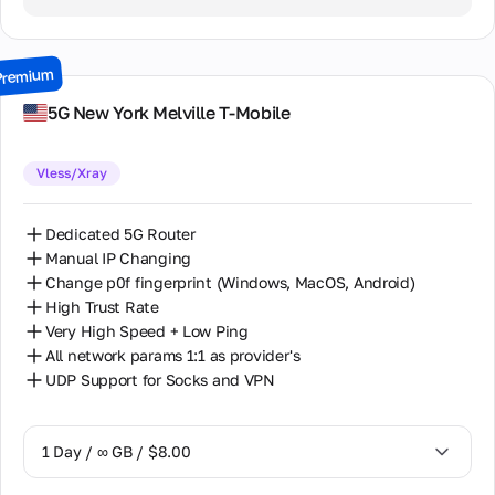
2 Days / ∞ GB / $15.00
3 Days / ∞ GB / $21.00
Premium
7 Days / ∞ GB / $49.00
5G New York Melville T-Mobile
14 Days / ∞ GB / $85.00
Vless/Xray
30 Days / ∞ GB / $162.00
Dedicated 5G Router
Manual IP Changing
Change p0f fingerprint (Windows, MacOS, Android)
High Trust Rate
Very High Speed + Low Ping
All network params 1:1 as provider's
UDP Support for Socks and VPN
1 Day / ∞ GB / $8.00