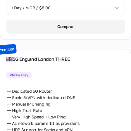
incluyendo
dirección de
1 Day / ∞ GB / $8.00
oficina,
teléfonos y
correo
1 Day / ∞ GB / $8.00
Comprar
electrónico.
2 Days / ∞ GB / $15.00
Asociación
3 Days / ∞ GB / $21.00
Premium
Asociación
mutuamente
7 Days / ∞ GB / $49.00
5G England London THREE
beneficiosa
para socios,
14 Days / ∞ GB / $85.00
revendedores
y propietarios
Vless/Xray
30 Days / ∞ GB / $162.00
de equipos
proxy.
Dedicated 5G Router
Socks5/VPN with dedicated DNS
Programa
Manual IP Changing
de
High Trust Rate
Socios
Very High Speed + Low Ping
Reservar
All network params 1:1 as provider's
Alojamiento
UDP Support for Socks and VPN