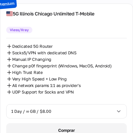
Premium
7 Days / ∞ GB / $49.00
5G Illinois Chiсago Unlimited T-Mobile
14 Days / ∞ GB / $85.00
Vless/Xray
30 Days / ∞ GB / $162.00
Dedicated 5G Router
Socks5/VPN with dedicated DNS
Manual IP Changing
Change p0f fingerprint (Windows, MacOS, Android)
High Trust Rate
Very High Speed + Low Ping
All network params 1:1 as provider's
UDP Support for Socks and VPN
1 Day / ∞ GB / $8.00
1 Day / ∞ GB / $8.00
Comprar