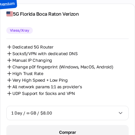
Premium
7 Days / ∞ GB / $49.00
5G Florida Boca Raton Verizon
14 Days / ∞ GB / $85.00
Vless/Xray
30 Days / ∞ GB / $162.00
Dedicated 5G Router
Socks5/VPN with dedicated DNS
Manual IP Changing
Change p0f fingerprint (Windows, MacOS, Android)
High Trust Rate
Very High Speed + Low Ping
All network params 1:1 as provider's
UDP Support for Socks and VPN
1 Day / ∞ GB / $8.00
1 Day / ∞ GB / $8.00
Comprar