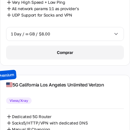
Very High Speed + Low Ping
All network params 1:1 as provider's
UDP Support for Socks and VPN
1 Day / ∞ GB / $8.00
1 Day / ∞ GB / $8.00
Comprar
2 Days / ∞ GB / $15.00
3 Days / ∞ GB / $21.00
Premium
7 Days / ∞ GB / $49.00
5G California Los Angeles Unlimited Verizon
14 Days / ∞ GB / $85.00
Vless/Xray
30 Days / ∞ GB / $162.00
Dedicated 5G Router
Socks5/HTTP/VPN with dedicated DNS
Manual IP Changing