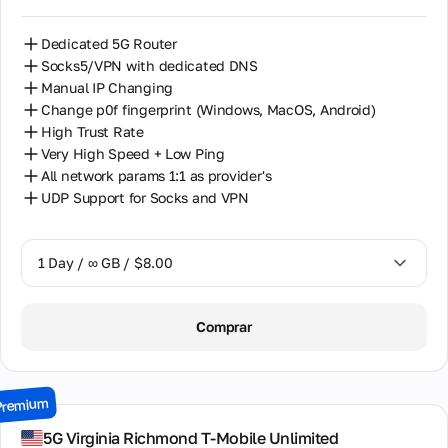
Dedicated 5G Router
Socks5/VPN with dedicated DNS
Manual IP Changing
Change p0f fingerprint (Windows, MacOS, Android)
High Trust Rate
Very High Speed + Low Ping
All network params 1:1 as provider's
UDP Support for Socks and VPN
1 Day / ∞ GB / $8.00
1 Day / ∞ GB / $8.00
Comprar
2 Days / ∞ GB / $15.00
3 Days / ∞ GB / $21.00
Premium
7 Days / ∞ GB / $49.00
5G Virginia Richmond T-Mobile Unlimited