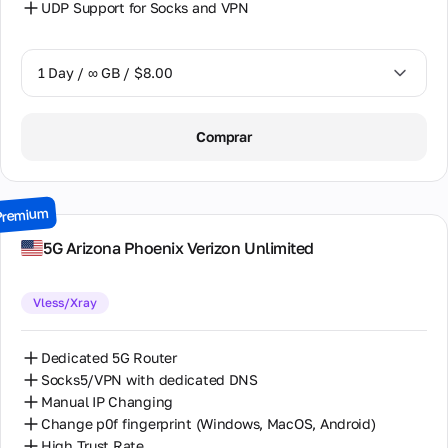
UDP Support for Socks and VPN
1 Day / ∞ GB / $8.00
1 Day / ∞ GB / $8.00
Comprar
2 Days / ∞ GB / $15.00
3 Days / ∞ GB / $21.00
Premium
7 Days / ∞ GB / $49.00
5G Arizona Phoenix Verizon Unlimited
14 Days / ∞ GB / $85.00
Vless/Xray
30 Days / ∞ GB / $162.00
Dedicated 5G Router
Socks5/VPN with dedicated DNS
Manual IP Changing
Change p0f fingerprint (Windows, MacOS, Android)
High Trust Rate