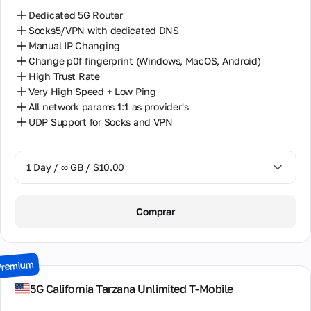
Dedicated 5G Router
Socks5/VPN with dedicated DNS
Manual IP Changing
Change p0f fingerprint (Windows, MacOS, Android)
High Trust Rate
Very High Speed + Low Ping
All network params 1:1 as provider's
UDP Support for Socks and VPN
1 Day / ∞ GB / $10.00
1 Day / ∞ GB / $10.00
Comprar
2 Days / ∞ GB / $18.00
3 Days / ∞ GB / $23.50
Premium
7 Days / ∞ GB / $52.50
5G California Tarzana Unlimited T-Mobile
14 Days / ∞ GB / $92.50