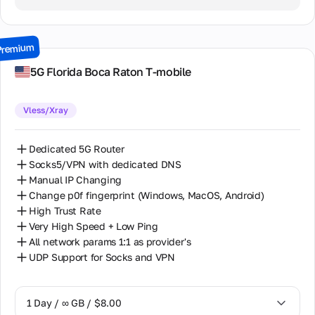
2 Days / ∞ GB / $15.00
3 Days / ∞ GB / $21.00
Premium
7 Days / ∞ GB / $49.00
5G Florida Boca Raton T-mobile
14 Days / ∞ GB / $85.00
Vless/Xray
30 Days / ∞ GB / $162.00
Dedicated 5G Router
Socks5/VPN with dedicated DNS
Manual IP Changing
Change p0f fingerprint (Windows, MacOS, Android)
High Trust Rate
Very High Speed + Low Ping
All network params 1:1 as provider's
UDP Support for Socks and VPN
1 Day / ∞ GB / $8.00