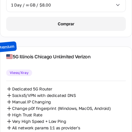
1 Day / ∞ GB / $8.00
1 Day / ∞ GB / $8.00
Comprar
2 Days / ∞ GB / $15.00
3 Days / ∞ GB / $21.00
Premium
7 Days / ∞ GB / $49.00
5G Illinois Chiсago Unlimited Verizon
14 Days / ∞ GB / $85.00
Vless/Xray
30 Days / ∞ GB / $162.00
Dedicated 5G Router
Socks5/VPN with dedicated DNS
Manual IP Changing
Change p0f fingerprint (Windows, MacOS, Android)
High Trust Rate
Very High Speed + Low Ping
All network params 1:1 as provider's