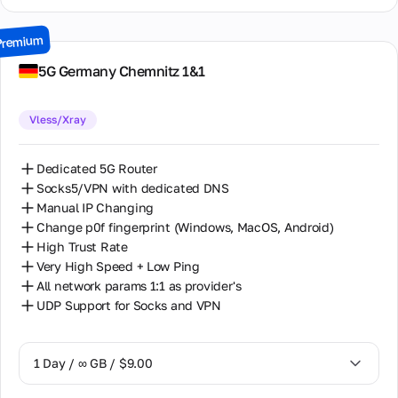
3 Days / ∞ GB / $21.00
Premium
7 Days / ∞ GB / $49.00
5G Germany Chemnitz 1&1
14 Days / ∞ GB / $85.00
Vless/Xray
30 Days / ∞ GB / $162.00
Dedicated 5G Router
Socks5/VPN with dedicated DNS
Manual IP Changing
Change p0f fingerprint (Windows, MacOS, Android)
High Trust Rate
Very High Speed + Low Ping
All network params 1:1 as provider's
UDP Support for Socks and VPN
1 Day / ∞ GB / $9.00