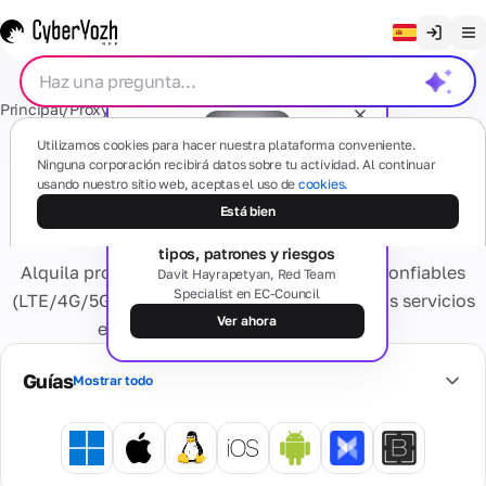
Borrar chat
Principal
/
Proxy
/
Proxy móvil
/
Premium
/
VPN
English
Proxies
Utilizamos cookies para hacer nuestra plataforma conveniente.
Русский
Ninguna corporación recibirá datos sobre tu actividad. Al continuar
Móvil privado (dedicado) proxy +
usando nuestro sitio web, aceptas el uso de
cookies.
Українська
VPN - Premium
Seminario web gratuito
Móvil
Está bien
SMS
El lado oscuro de los proxies:
(4G/5G)
Español
tipos, patrones y riesgos
Basado en
Alquila proxies móviles privados, rápidos y confiables
Português
Davit Hayrapetyan, Red Team
dispositivos
Specialist en EC-Council
móviles
Números
(LTE/4G/5G). ¡Disfruta de alta confianza de los servicios
Tarjetas
reales
繁體中文
residenciales
Ver ahora
en línea, IPs limpias y sin captchas!
¿Alguna pregunta?
Olvídate de los
Tiếng Việt
problemas de
Residencial
Guías
activación y
Tarjetas
Mostrar todo
Servicios
Proveedores
Privado
Bahasa Indonesia
bloqueos
Virtuales
de internet
Dedicado
Tarjetas
reales,
Dispositivo
bancarias
múltiples geo
Números
personal
virtuales
Comprobación
virtuales
Información
4G/5G.
seguras para