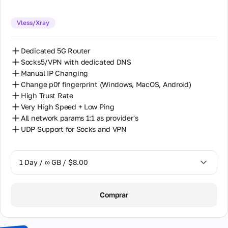
14 Days / ∞ GB / $85.00
Vless/Xray
30 Days / ∞ GB / $162.00
Dedicated 5G Router
Socks5/VPN with dedicated DNS
Manual IP Changing
Change p0f fingerprint (Windows, MacOS, Android)
High Trust Rate
Very High Speed + Low Ping
All network params 1:1 as provider's
UDP Support for Socks and VPN
1 Day / ∞ GB / $8.00
1 Day / ∞ GB / $8.00
Comprar
2 Days / ∞ GB / $15.00
3 Days / ∞ GB / $21.00