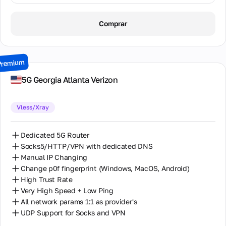
1 Day / ∞ GB / $8.00
Comprar
2 Days / ∞ GB / $15.00
3 Days / ∞ GB / $21.00
Premium
7 Days / ∞ GB / $49.00
5G Georgia Atlanta Verizon
14 Days / ∞ GB / $85.00
Vless/Xray
30 Days / ∞ GB / $162.00
Dedicated 5G Router
Socks5/HTTP/VPN with dedicated DNS
Manual IP Changing
Change p0f fingerprint (Windows, MacOS, Android)
High Trust Rate
Very High Speed + Low Ping
All network params 1:1 as provider's
UDP Support for Socks and VPN