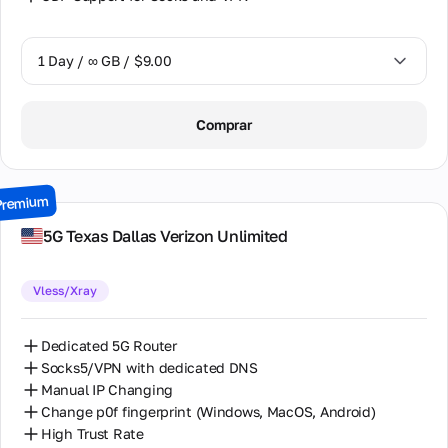
de
Equipos
1 Day / ∞ GB / $9.00
1 Day / ∞ GB / $9.00
Comprar
2 Days / ∞ GB / $17.00
3 Days / ∞ GB / $24.00
Premium
7 Days / ∞ GB / $52.00
5G Texas Dallas Verizon Unlimited
14 Days / ∞ GB / $98.00
Vless/Xray
30 Days / ∞ GB / $195.00
Dedicated 5G Router
Socks5/VPN with dedicated DNS
Manual IP Changing
Change p0f fingerprint (Windows, MacOS, Android)
High Trust Rate