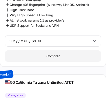
Change p0f fingerprint (Windows, MacOS, Android)
High Trust Rate
Very High Speed + Low Ping
All network params 1:1 as provider's
UDP Support for Socks and VPN
1 Day / ∞ GB / $8.00
1 Day / ∞ GB / $8.00
Comprar
2 Days / ∞ GB / $15.00
3 Days / ∞ GB / $21.00
Premium
7 Days / ∞ GB / $49.00
5G California Tarzana Unlimited AT&T
14 Days / ∞ GB / $85.00
Vless/Xray
30 Days / ∞ GB / $162.00