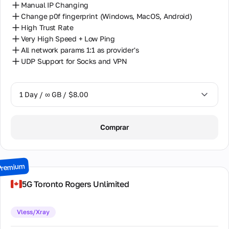
Manual IP Changing
Change p0f fingerprint (Windows, MacOS, Android)
High Trust Rate
Very High Speed + Low Ping
All network params 1:1 as provider's
UDP Support for Socks and VPN
1 Day / ∞ GB / $8.00
1 Day / ∞ GB / $8.00
Comprar
2 Days / ∞ GB / $15.00
3 Days / ∞ GB / $21.00
Premium
7 Days / ∞ GB / $49.00
5G Toronto Rogers Unlimited
14 Days / ∞ GB / $85.00
Vless/Xray
30 Days / ∞ GB / $162.00