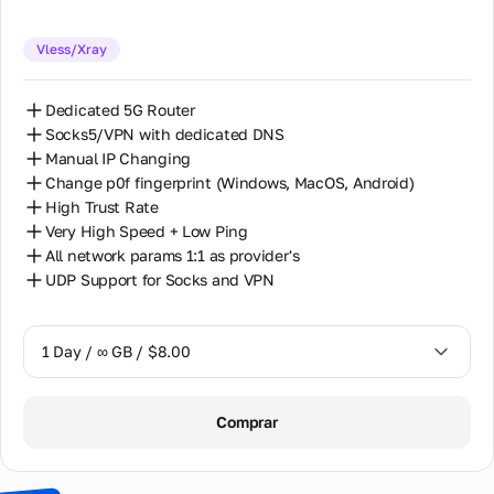
14 Days / ∞ GB / $85.00
Vless/Xray
30 Days / ∞ GB / $162.00
Dedicated 5G Router
Socks5/VPN with dedicated DNS
Manual IP Changing
Change p0f fingerprint (Windows, MacOS, Android)
High Trust Rate
Very High Speed + Low Ping
All network params 1:1 as provider's
UDP Support for Socks and VPN
1 Day / ∞ GB / $8.00
1 Day / ∞ GB / $8.00
Comprar
2 Days / ∞ GB / $15.00
3 Days / ∞ GB / $21.00