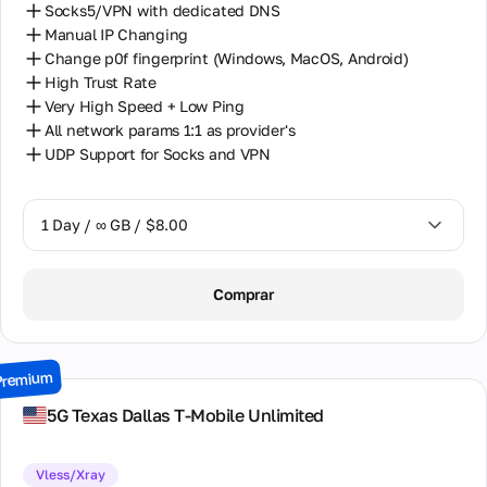
Socks5/VPN with dedicated DNS
Manual IP Changing
Change p0f fingerprint (Windows, MacOS, Android)
High Trust Rate
Very High Speed + Low Ping
All network params 1:1 as provider's
UDP Support for Socks and VPN
1 Day / ∞ GB / $8.00
1 Day / ∞ GB / $8.00
Comprar
2 Days / ∞ GB / $15.00
3 Days / ∞ GB / $21.00
Premium
7 Days / ∞ GB / $49.00
5G Texas Dallas T-Mobile Unlimited
14 Days / ∞ GB / $85.00
Vless/Xray
30 Days / ∞ GB / $162.00