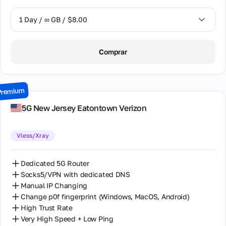
1 Day / ∞ GB / $8.00
1 Day / ∞ GB / $8.00
Comprar
2 Days / ∞ GB / $15.00
3 Days / ∞ GB / $21.00
Premium
7 Days / ∞ GB / $49.00
5G New Jersey Eatontown Verizon
14 Days / ∞ GB / $85.00
Vless/Xray
30 Days / ∞ GB / $162.00
Dedicated 5G Router
Socks5/VPN with dedicated DNS
Manual IP Changing
Change p0f fingerprint (Windows, MacOS, Android)
High Trust Rate
Very High Speed + Low Ping