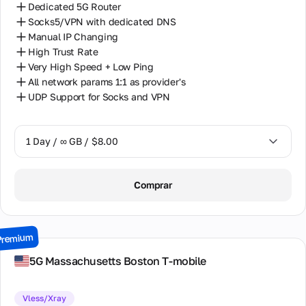
Dedicated 5G Router
Socks5/VPN with dedicated DNS
Manual IP Changing
High Trust Rate
Very High Speed + Low Ping
All network params 1:1 as provider's
UDP Support for Socks and VPN
1 Day / ∞ GB / $8.00
1 Day / ∞ GB / $8.00
Comprar
2 Days / ∞ GB / $15.00
3 Days / ∞ GB / $21.00
Premium
7 Days / ∞ GB / $49.00
5G Massachusetts Boston T-mobile
14 Days / ∞ GB / $85.00
Vless/Xray
30 Days / ∞ GB / $162.00