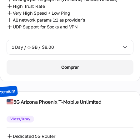
High Trust Rate
Very High Speed + Low Ping
All network params 1:1 as provider's
UDP Support for Socks and VPN
1 Day / ∞ GB / $8.00
1 Day / ∞ GB / $8.00
Comprar
2 Days / ∞ GB / $15.00
3 Days / ∞ GB / $21.00
Premium
7 Days / ∞ GB / $49.00
5G Arizona Phoenix T-Mobile Unlimited
14 Days / ∞ GB / $85.00
Vless/Xray
30 Days / ∞ GB / $162.00
Dedicated 5G Router