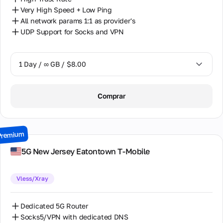
Very High Speed + Low Ping
All network params 1:1 as provider's
UDP Support for Socks and VPN
1 Day / ∞ GB / $8.00
1 Day / ∞ GB / $8.00
Comprar
2 Days / ∞ GB / $15.00
3 Days / ∞ GB / $21.00
Premium
7 Days / ∞ GB / $49.00
5G New Jersey Eatontown T-Mobile
14 Days / ∞ GB / $85.00
Vless/Xray
30 Days / ∞ GB / $162.00
Dedicated 5G Router
Socks5/VPN with dedicated DNS