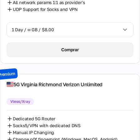
All network params 1:1 as provider's
UDP Support for Socks and VPN
1 Day / ∞ GB / $8.00
1 Day / ∞ GB / $8.00
Comprar
2 Days / ∞ GB / $15.00
3 Days / ∞ GB / $21.00
Premium
7 Days / ∞ GB / $49.00
5G Virginia Richmond Verizon Unlimited
14 Days / ∞ GB / $85.00
Vless/Xray
30 Days / ∞ GB / $162.00
Dedicated 5G Router
Socks5/VPN with dedicated DNS
Manual IP Changing
Change p0f fingerprint (Windows, MacOS, Android)