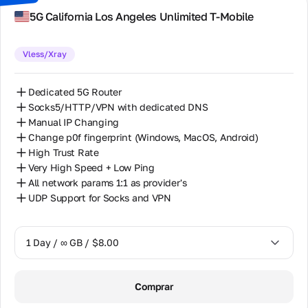
7 Days / ∞ GB / $49.00
5G California Los Angeles Unlimited T-Mobile
14 Days / ∞ GB / $85.00
Vless/Xray
30 Days / ∞ GB / $162.00
Dedicated 5G Router
Socks5/HTTP/VPN with dedicated DNS
Manual IP Changing
Change p0f fingerprint (Windows, MacOS, Android)
High Trust Rate
Very High Speed + Low Ping
All network params 1:1 as provider's
UDP Support for Socks and VPN
1 Day / ∞ GB / $8.00
1 Day / ∞ GB / $8.00
Comprar
2 Days / ∞ GB / $15.00